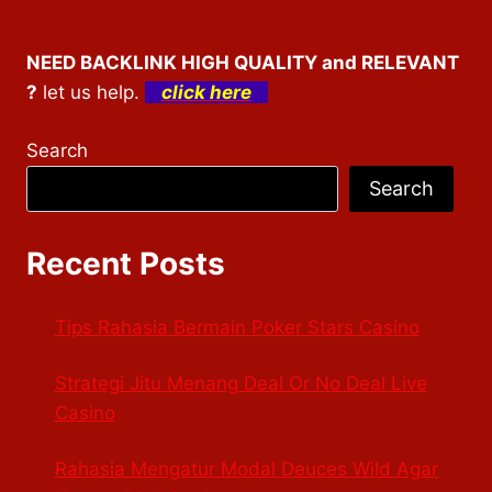
NEED BACKLINK HIGH QUALITY and RELEVANT
?
let us help.
click here
Search
Search
Recent Posts
Tips Rahasia Bermain Poker Stars Casino
Strategi Jitu Menang Deal Or No Deal Live
Casino
Rahasia Mengatur Modal Deuces Wild Agar