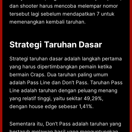
dan shooter harus mencoba melempar nomor
tersebut lagi sebelum mendapatkan 7 untuk
memenangkan kembali taruhan.
Strategi Taruhan Dasar
Strategi taruhan dasar adalah langkah pertama
yang harus dipertimbangkan pemain ketika
bermain Craps. Dua taruhan paling umum
adalah Pass Line dan Don’t Pass. Taruhan Pass
Line adalah taruhan dengan peluang menang
yang relatif tinggi, yaitu sekitar 49,29%,
dengan house edge sebesar 1,41%.
Sementara itu, Don’t Pass adalah taruhan yang
bertaruh melawan hasil yang menguntungkan