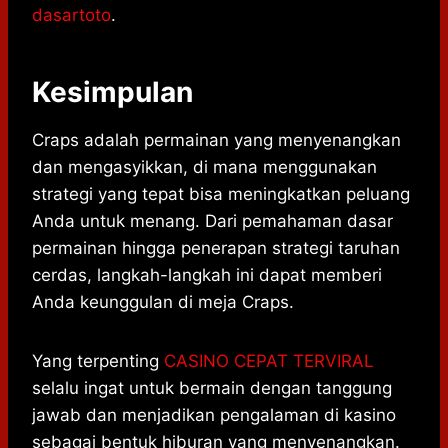
dasartoto
.
Kesimpulan
​Craps adalah permainan yang menyenangkan
dan mengasyikkan, di mana menggunakan
strategi yang tepat bisa meningkatkan peluang
Anda untuk menang.​ Dari pemahaman dasar
permainan hingga penerapan strategi taruhan
cerdas, langkah-langkah ini dapat memberi
Anda keunggulan di meja Craps.
Yang terpenting
CASINO CEPAT TERVIRAL
selalu ingat untuk bermain dengan tanggung
jawab dan menjadikan pengalaman di kasino
sebagai bentuk hiburan yang menyenangkan.