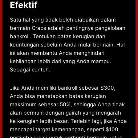
Efektif
Satu hal yang tidak boleh diabaikan dalam
bermain Craps adalah pentingnya pengelolaan
bankroll. Tentukan batas kerugian dan
keuntungan sebelum Anda mulai bermain. Hal
ini akan membantu Anda menghindari
kehilangan lebih dari yang Anda mampu.
Sebagai contoh.
Jika Anda memiliki bankroll sebesar $300,
Anda bisa menetapkan batas kerugian
maksimum sebesar 50%, sehingga Anda tidak
akan bermain dengan gairah yang mengarah
ke kerugian lebih besar. Terlebih lagi, jika Anda
mencapai target kemenangan, seperti $100,
pertimbangkan untuk berhenti bermain untuk