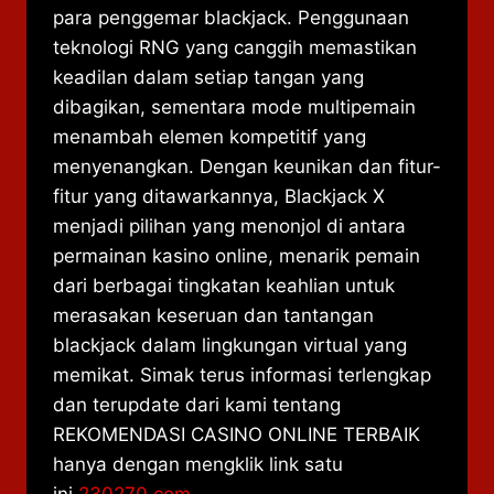
para penggemar blackjack. Penggunaan
teknologi RNG yang canggih memastikan
keadilan dalam setiap tangan yang
dibagikan, sementara mode multipemain
menambah elemen kompetitif yang
menyenangkan. Dengan keunikan dan fitur-
fitur yang ditawarkannya, Blackjack X
menjadi pilihan yang menonjol di antara
permainan kasino online, menarik pemain
dari berbagai tingkatan keahlian untuk
merasakan keseruan dan tantangan
blackjack dalam lingkungan virtual yang
memikat. Simak terus informasi terlengkap
dan terupdate dari kami tentang
REKOMENDASI CASINO ONLINE TERBAIK
hanya dengan mengklik link satu
ini
230270.com
.