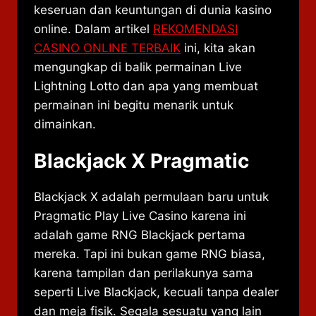
keseruan dan keuntungan di dunia kasino
online. Dalam artikel
REKOMENDASI
CASINO ONLINE TERBAIK
ini, kita akan
mengungkap di balik permainan Live
Lightning Lotto dan apa yang membuat
permainan ini begitu menarik untuk
dimainkan.
Blackjack X Pragmatic
Blackjack X adalah permulaan baru untuk
Pragmatic Play Live Casino karena ini
adalah game RNG Blackjack pertama
mereka. Tapi ini bukan game RNG biasa,
karena tampilan dan perilakunya sama
seperti Live Blackjack, kecuali tanpa dealer
dan meja fisik. Segala sesuatu yang lain