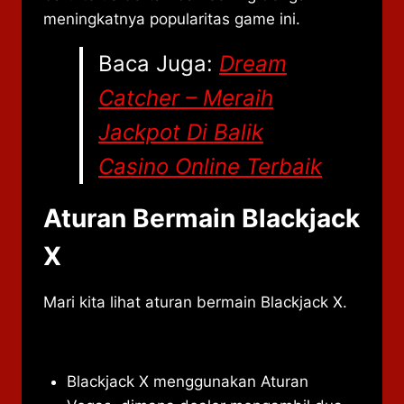
meningkatnya popularitas game ini.
Baca Juga:
Dream
Catcher – Meraih
Jackpot Di Balik
Casino Online Terbaik
Aturan Bermain Blackjack
X
Mari kita lihat aturan bermain Blackjack X.
Blackjack X menggunakan Aturan