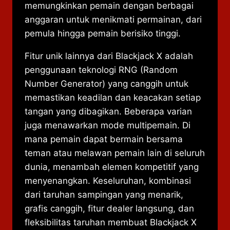
memungkinkan pemain dengan berbagai
anggaran untuk menikmati permainan, dari
pemula hingga pemain berisiko tinggi.
Fitur unik lainnya dari Blackjack X adalah
penggunaan teknologi RNG (Random
Number Generator) yang canggih untuk
memastikan keadilan dan keacakan setiap
tangan yang dibagikan. Beberapa varian
juga menawarkan mode multipemain. Di
mana pemain dapat bermain bersama
teman atau melawan pemain lain di seluruh
dunia, menambah elemen kompetitif yang
menyenangkan. Keseluruhan, kombinasi
dari taruhan sampingan yang menarik,
grafis canggih, fitur dealer langsung, dan
fleksibilitas taruhan membuat Blackjack X