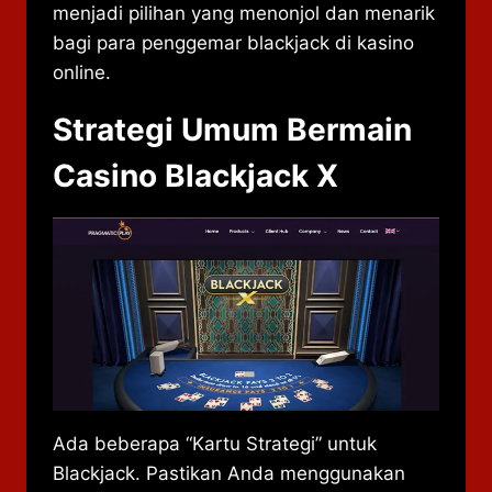
menjadi pilihan yang menonjol dan menarik
bagi para penggemar blackjack di kasino
online.
Strategi Umum Bermain
Casino Blackjack X
Ada beberapa “Kartu Strategi” untuk
Blackjack. Pastikan Anda menggunakan