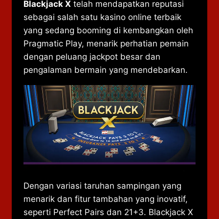
Blackjack X
telah mendapatkan reputasi
sebagai salah satu kasino online terbaik
yang sedang booming di kembangkan oleh
Pragmatic Play, menarik perhatian pemain
dengan peluang jackpot besar dan
pengalaman bermain yang mendebarkan.
Dengan variasi taruhan sampingan yang
menarik dan fitur tambahan yang inovatif,
seperti Perfect Pairs dan 21+3. Blackjack X