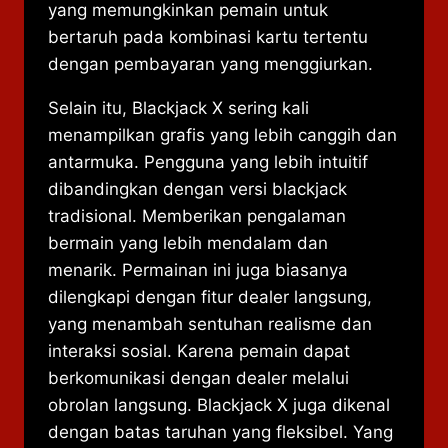
yang memungkinkan pemain untuk
bertaruh pada kombinasi kartu tertentu
dengan pembayaran yang menggiurkan.
Selain itu, Blackjack X sering kali
menampilkan grafis yang lebih canggih dan
antarmuka. Pengguna yang lebih intuitif
dibandingkan dengan versi blackjack
tradisional. Memberikan pengalaman
bermain yang lebih mendalam dan
menarik. Permainan ini juga biasanya
dilengkapi dengan fitur dealer langsung,
yang menambah sentuhan realisme dan
interaksi sosial. Karena pemain dapat
berkomunikasi dengan dealer melalui
obrolan langsung. Blackjack X juga dikenal
dengan batas taruhan yang fleksibel. Yang