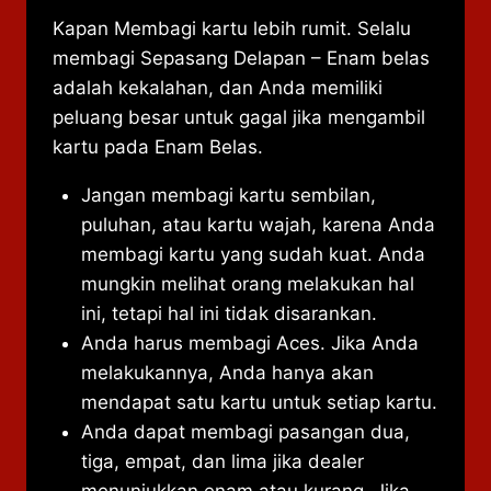
Kapan Membagi kartu lebih rumit. Selalu
membagi Sepasang Delapan – Enam belas
adalah kekalahan, dan Anda memiliki
peluang besar untuk gagal jika mengambil
kartu pada Enam Belas.
Jangan membagi kartu sembilan,
puluhan, atau kartu wajah, karena Anda
membagi kartu yang sudah kuat. Anda
mungkin melihat orang melakukan hal
ini, tetapi hal ini tidak disarankan.
Anda harus membagi Aces. Jika Anda
melakukannya, Anda hanya akan
mendapat satu kartu untuk setiap kartu.
Anda dapat membagi pasangan dua,
tiga, empat, dan lima jika dealer