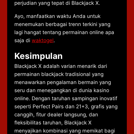
perjudian yang tepat di Blackjack X.
Ayo, manfaatkan waktu Anda untuk
menemukan berbagai trenn terkini yang
lagi hangat tentang permainan online apa
saja di
waktogel
.
Kesimpulan
Blackjack X adalah varian menarik dari
permainan blackjack tradisional yang
menawarkan pengalaman bermain yang
seru dan menegangkan di dunia kasino
online. Dengan taruhan sampingan inovatif
seperti Perfect Pairs dan 21+3, grafis yang
canggih, fitur dealer langsung, dan
fleksibilitas taruhan, Blackjack X
menyajikan kombinasi yang memikat bagi