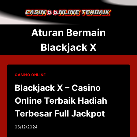
Skip
to
content
Aturan Bermain
Blackjack X
CASINO ONLINE
Blackjack X – Casino
Online Terbaik Hadiah
Terbesar Full Jackpot
06/12/2024