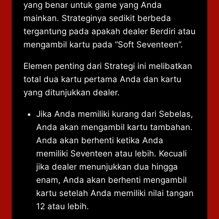
yang benar untuk game yang Anda
mainkan. Strateginya sedikit berbeda
tergantung pada apakah dealer Berdiri atau
mengambil kartu pada “Soft Seventeen”.
Elemen penting dari Strategi ini melibatkan
total dua kartu pertama Anda dan kartu
yang ditunjukkan dealer.
Jika Anda memiliki kurang dari Sebelas,
Anda akan mengambil kartu tambahan.
Anda akan berhenti ketika Anda
memiliki Seventeen atau lebih. Kecuali
jika dealer menunjukkan dua hingga
enam, Anda akan berhenti mengambil
kartu setelah Anda memiliki nilai tangan
12 atau lebih.