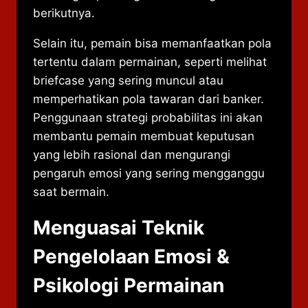
berikutnya.
Selain itu, pemain bisa memanfaatkan pola
tertentu dalam permainan, seperti melihat
briefcase yang sering muncul atau
memperhatikan pola tawaran dari banker.
Penggunaan strategi probabilitas ini akan
membantu pemain membuat keputusan
yang lebih rasional dan mengurangi
pengaruh emosi yang sering mengganggu
saat bermain.
Menguasai Teknik
Pengelolaan Emosi &
Psikologi Permainan