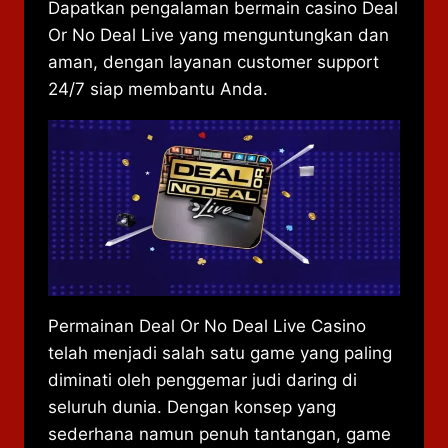
Dapatkan pengalaman bermain casino Deal
Or No Deal Live yang menguntungkan dan
aman, dengan layanan customer support
24/7 siap membantu Anda.
Permainan Deal Or No Deal Live Casino
telah menjadi salah satu game yang paling
diminati oleh penggemar judi daring di
seluruh dunia. Dengan konsep yang
sederhana namun penuh tantangan, game