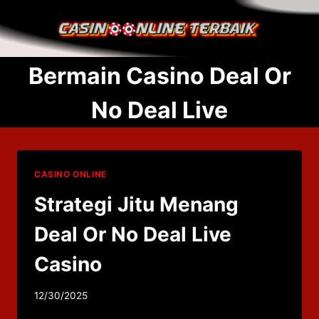
Skip
to
content
Bermain Casino Deal Or
No Deal Live
CASINO ONLINE
Strategi Jitu Menang
Deal Or No Deal Live
Casino
12/30/2025