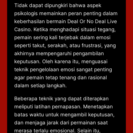
Tidak dapat dipungkiri bahwa aspek
psikologis memainkan peran penting dalam
keberhasilan bermain Deal Or No Deal Live
Casino. Ketika menghadapi situasi tegang,
pemain sering kali terjebak dalam emosi
seperti takut, serakah, atau frustrasi, yang
akhirnya mempengaruhi pengambilan
keputusan. Oleh karena itu, menguasai
teknik pengelolaan emosi sangat penting
agar pemain tetap tenang dan rasional
dalam setiap langkah.
Beberapa teknik yang dapat diterapkan
meliputi latihan pernapasan. Menetapkan
batas waktu untuk mengambil keputusan,
dan menjaga jarak dari permainan saat
merasa terlalu emosional. Selain itu,