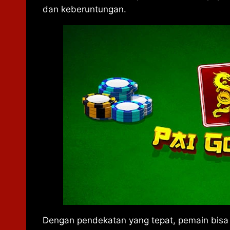
dan keberuntungan.
Dengan pendekatan yang tepat, pemain bisa