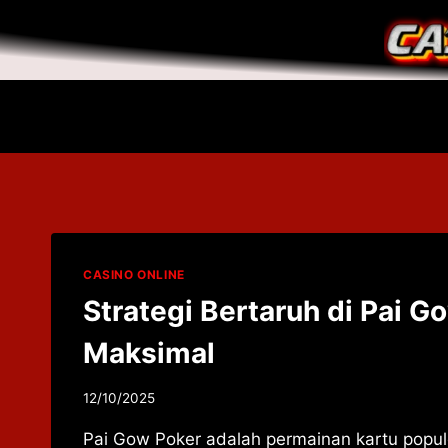
Skip
to
content
CASINO ONLINE
Strategi Bertaruh di Pai
Maksimal
12/10/2025
Pai Gow Poker adalah permainan kartu popul