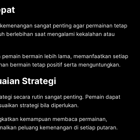
epat
 kemenangan sangat penting agar permainan tetap
ruh berlebihan saat mengalami kekalahan atau
pemain bermain lebih lama, memanfaatkan setiap
n bermain tetap positif serta menguntungkan.
aian Strategi
ategi secara rutin sangat penting. Pemain dapat
uaikan strategi bila diperlukan.
ingkatkan kemampuan membaca permainan,
imalkan peluang kemenangan di setiap putaran.