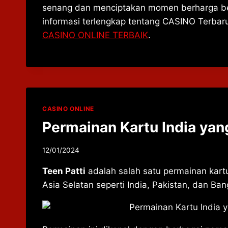
senang dan menciptakan momen berharga ber
informasi terlengkap tentang CASINO Terbaru 
CASINO ONLINE TERBAIK
.
CASINO ONLINE
Permainan Kartu India yang
12/01/2024
Teen Patti
adalah salah satu permainan kart
Asia Selatan seperti India, Pakistan, dan Ba