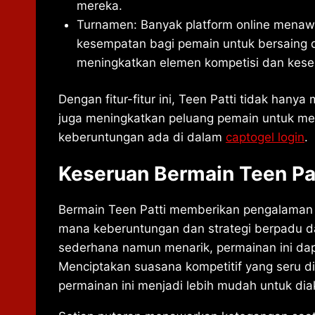
mereka.
Turnamen: Banyak platform online menaw
kesempatan bagi pemain untuk bersaing d
meningkatkan elemen kompetisi dan kese
Dengan fitur-fitur ini, Teen Patti tidak han
juga meningkatkan peluang pemain untuk mer
keberuntungan ada di dalam
captogel login
.
Keseruan Bermain Teen Pa
Bermain Teen Patti memberikan pengalaman y
mana keberuntungan dan strategi berpadu da
sederhana namun menarik, permainan ini dap
Menciptakan suasana kompetitif yang seru d
permainan ini menjadi lebih mudah untuk dia