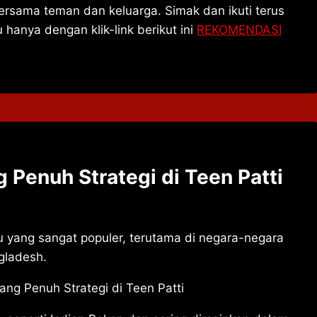
sama teman dan keluarga. Simak dan ikuti terus
hanya dengan klik-link berikut ini
REKOMENDASI
 Penuh Strategi di Teen Patti
u yang sangat populer, terutama di negara-negara
ngladesh.