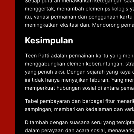
Setiap putaran menawarkan ketegangan saa
menggertak, menambah elemen psikologis y
itu, variasi permainan dan penggunaan kartu
meningkatkan eksitasi dan. Mendorong pem
Kesimpulan
Teen Patti adalah permainan kartu yang men
menggabungkan elemen keberuntungan, strate
yang penuh aksi. Dengan sejarah yang kaya 
ini tidak hanya menyajikan hiburan. Yang men
memperkuat hubungan sosial di antara pema
Tabel pembayaran dan berbagai fitur menarik
sampingan, memberikan kedalaman dan varia
Ditambah dengan suasana seru yang tercipta 
dalam perayaan dan acara sosial, menawark