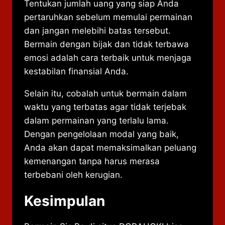
Tentukan jumlah uang yang siap Anda
pertaruhkan sebelum memulai permainan
dan jangan melebihi batas tersebut.
Bermain dengan bijak dan tidak terbawa
emosi adalah cara terbaik untuk menjaga
kestabilan finansial Anda.
Selain itu, cobalah untuk bermain dalam
waktu yang terbatas agar tidak terjebak
dalam permainan yang terlalu lama.
Dengan pengelolaan modal yang baik,
Anda akan dapat memaksimalkan peluang
kemenangan tanpa harus merasa
terbebani oleh kerugian.
Kesimpulan