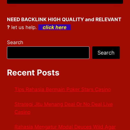
NEED BACKLINK HIGH QUALITY and RELEVANT
?
let us help.
click here
Search
Search
Recent Posts
Tips Rahasia Bermain Poker Stars Casino
Strategi Jitu Menang Deal Or No Deal Live
Casino
Rahasia Mengatur Modal Deuces Wild Agar