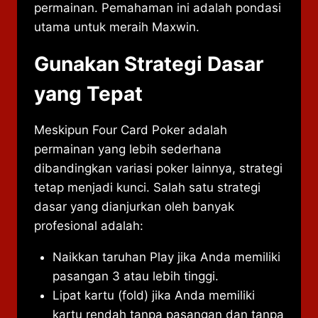
permainan. Pemahaman ini adalah pondasi
utama untuk meraih Maxwin.
Gunakan Strategi Dasar
yang Tepat
Meskipun Four Card Poker adalah
permainan yang lebih sederhana
dibandingkan variasi poker lainnya, strategi
tetap menjadi kunci. Salah satu strategi
dasar yang dianjurkan oleh banyak
profesional adalah:
Naikkan taruhan Play jika Anda memiliki
pasangan 3 atau lebih tinggi.
Lipat kartu (fold) jika Anda memiliki
kartu rendah tanpa pasangan dan tanpa