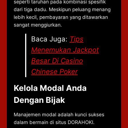
seperti taruhan pada kombinasi spesifik
dari tiga dadu. Meskipun peluang menang
lebih kecil, pembayaran yang ditawarkan
sangat menggiurkan.
Baca Juga:
Tips
Menemukan Jackpot
Besar Di Casino
Chinese Poker
Kelola Modal Anda
Dengan Bijak
Manajemen modal adalah kunci sukses
dalam bermain di situs DORAHOKI.