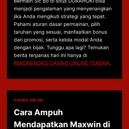
Bermain Sic Bo di situs DORAHOKI bisa
menjadi pengalaman yang menyenangkan
jika Anda mengikuti strategi yang tepat.
Pahami aturan dasar permainan, pilih
taruhan yang sesuai, manfaatkan bonus
dan promosi, serta kelola modal Anda
dengan bijak. Tunggu apa lagi? Temukan
berita terpanas hari ini hanya di
REKOMENDASI CASINO ONLINE TERBAIK
.
CASINO ONLINE
Cara Ampuh
Mendapatkan Maxwin di