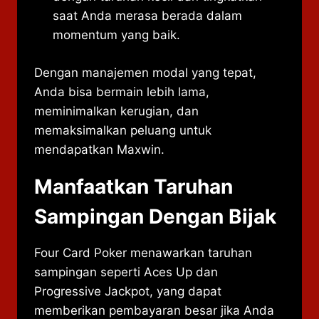
saat Anda merasa berada dalam
momentum yang baik.
Dengan manajemen modal yang tepat,
Anda bisa bermain lebih lama,
meminimalkan kerugian, dan
memaksimalkan peluang untuk
mendapatkan Maxwin.
Manfaatkan Taruhan
Sampingan Dengan Bijak
Four Card Poker menawarkan taruhan
sampingan seperti Aces Up dan
Progressive Jackpot, yang dapat
memberikan pembayaran besar jika Anda