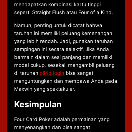
mendapatkan kombinasi kartu tinggi
seperti Straight Flush atau Four of a Kind.
Namun, penting untuk dicatat bahwa
taruhan ini memiliki peluang kemenangan
yang lebih rendah. Jadi, gunakan taruhan
sampingan ini secara selektif. Jika Anda
bermain dalam sesi panjang dan memiliki
modal cukup, sesekali mengambil peluang
di taruhan
oli4d login
bisa sangat
menguntungkan dan membawa Anda pada
Maxwin yang spektakuler.
Kesimpulan
Four Card Poker adalah permainan yang
menyenangkan dan bisa sangat