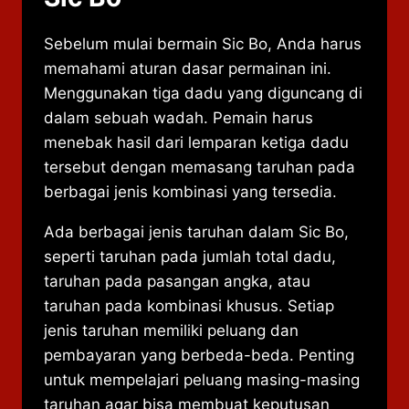
Sebelum mulai bermain Sic Bo, Anda harus
memahami aturan dasar permainan ini.
Menggunakan tiga dadu yang diguncang di
dalam sebuah wadah. Pemain harus
menebak hasil dari lemparan ketiga dadu
tersebut dengan memasang taruhan pada
berbagai jenis kombinasi yang tersedia.
Ada berbagai jenis taruhan dalam Sic Bo,
seperti taruhan pada jumlah total dadu,
taruhan pada pasangan angka, atau
taruhan pada kombinasi khusus. Setiap
jenis taruhan memiliki peluang dan
pembayaran yang berbeda-beda. Penting
untuk mempelajari peluang masing-masing
taruhan agar bisa membuat keputusan