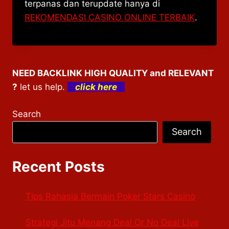
terpanas dan terupdate hanya di
REKOMENDASI CASINO ONLINE TERBAIK
.
NEED BACKLINK HIGH QUALITY and RELEVANT
?
let us help.
click here
Search
Search
Recent Posts
Tips Rahasia Bermain Poker Stars Casino
Strategi Jitu Menang Deal Or No Deal Live