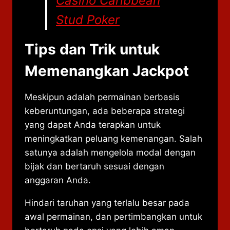
Casino Caribbean
Stud Poker
Tips dan Trik untuk
Memenangkan Jackpot
Meskipun adalah permainan berbasis
keberuntungan, ada beberapa strategi
yang dapat Anda terapkan untuk
meningkatkan peluang kemenangan. Salah
satunya adalah mengelola modal dengan
bijak dan bertaruh sesuai dengan
anggaran Anda.
Hindari taruhan yang terlalu besar pada
awal permainan, dan pertimbangkan untuk