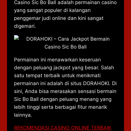
Casino Sic Bo Ball adalah permainan casino
yang sangat populer di kalangan
penggemar judi online dan kini sangat
digemari.
Permainan ini menawarkan keseruan
dengan peluang jackpot yang besar. Salah
satu tempat terbaik untuk menikmati
permainan ini adalah di situs DORAHOKI. Di
sini, Anda bisa merasakan sensasi bermain
Sic Bo Ball dengan peluang menang yang
lebih tinggi serta berbagai fitur menarik
lainnya.
REKOMENDASI CASINO ONLINE TERBAIK