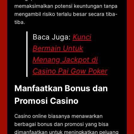
memaksimalkan potensi keuntungan tanpa
mengambil risiko terlalu besar secara tiba-
tiba.
Baca Juga:
Kunci
Bermain Untuk
Menang Jackpot di
Casino Pai Gow Poker
Manfaatkan Bonus dan
Promosi Casino
Casino online biasanya menawarkan
berbagai bonus dan promosi yang bisa
dimanfaatkan untuk meningkatkan peluang