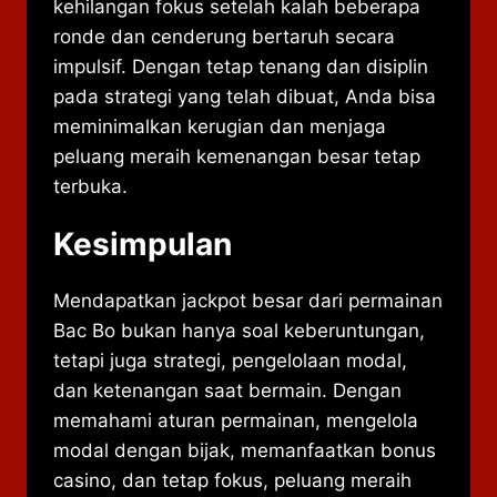
kehilangan fokus setelah kalah beberapa
ronde dan cenderung bertaruh secara
impulsif. Dengan tetap tenang dan disiplin
pada strategi yang telah dibuat, Anda bisa
meminimalkan kerugian dan menjaga
peluang meraih kemenangan besar tetap
terbuka.
Kesimpulan
Mendapatkan jackpot besar dari permainan
Bac Bo bukan hanya soal keberuntungan,
tetapi juga strategi, pengelolaan modal,
dan ketenangan saat bermain. Dengan
memahami aturan permainan, mengelola
modal dengan bijak, memanfaatkan bonus
casino, dan tetap fokus, peluang meraih