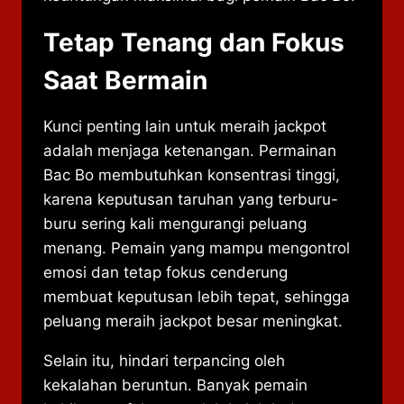
Tetap Tenang dan Fokus
Saat Bermain
Kunci penting lain untuk meraih jackpot
adalah menjaga ketenangan. Permainan
Bac Bo membutuhkan konsentrasi tinggi,
karena keputusan taruhan yang terburu-
buru sering kali mengurangi peluang
menang. Pemain yang mampu mengontrol
emosi dan tetap fokus cenderung
membuat keputusan lebih tepat, sehingga
peluang meraih jackpot besar meningkat.
Selain itu, hindari terpancing oleh
kekalahan beruntun. Banyak pemain