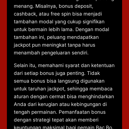
menang. Misalnya, bonus deposit,
cashback, atau free spin bisa menjadi
tambahan modal yang cukup signifikan
untuk bermain lebih lama. Dengan modal
tambahan ini, peluang mendapatkan
jackpot pun meningkat tanpa harus
menambah pengeluaran sendiri.
Selain itu, memahami syarat dan ketentuan
dari setiap bonus juga penting. Tidak
semua bonus bisa langsung digunakan
untuk taruhan jackpot, sehingga membaca
aturan dengan cermat bisa menghindarkan
Anda dari kerugian atau kebingungan di
tengah permainan. Pemanfaatan bonus
dengan strategi tepat akan memberi
keuntungan maksimal bagi pemain Bac Bo.