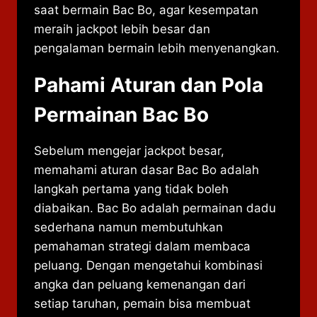
saat bermain Bac Bo, agar kesempatan
meraih jackpot lebih besar dan
pengalaman bermain lebih menyenangkan.
Pahami Aturan dan Pola
Permainan Bac Bo
Sebelum mengejar jackpot besar,
memahami aturan dasar Bac Bo adalah
langkah pertama yang tidak boleh
diabaikan. Bac Bo adalah permainan dadu
sederhana namun membutuhkan
pemahaman strategi dalam membaca
peluang. Dengan mengetahui kombinasi
angka dan peluang kemenangan dari
setiap taruhan, pemain bisa membuat