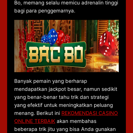
Bo, memang selalu memicu adrenalin tinggi
bagi para penggemarnya.
Banyak pemain yang berharap
mendapatkan jackpot besar, namun sedikit
yang benar-benar tahu trik dan strategi
yang efektif untuk meningkatkan peluang
menang. Berikut ini
REKOMENDASI CASINO
ONLINE TERBAIK
akan membahas
beberapa trik jitu yang bisa Anda gunakan