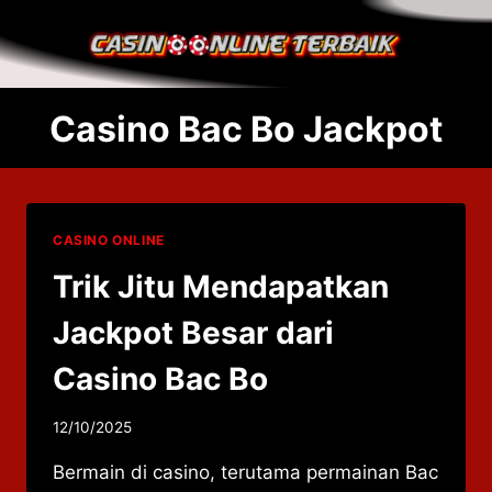
Skip
to
content
Casino Bac Bo Jackpot
CASINO ONLINE
Trik Jitu Mendapatkan
Jackpot Besar dari
Casino Bac Bo
12/10/2025
Bermain di casino, terutama permainan Bac