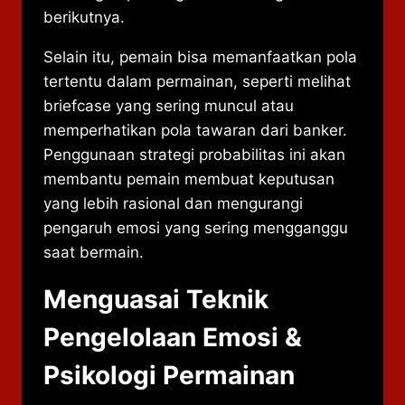
berikutnya.
Selain itu, pemain bisa memanfaatkan pola
tertentu dalam permainan, seperti melihat
briefcase yang sering muncul atau
memperhatikan pola tawaran dari banker.
Penggunaan strategi probabilitas ini akan
membantu pemain membuat keputusan
yang lebih rasional dan mengurangi
pengaruh emosi yang sering mengganggu
saat bermain.
Menguasai Teknik
Pengelolaan Emosi &
Psikologi Permainan