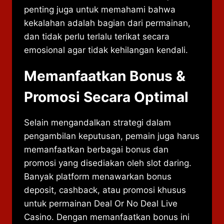
penting juga untuk memahami bahwa
kekalahan adalah bagian dari permainan,
dan tidak perlu terlalu terikat secara
emosional agar tidak kehilangan kendali.
Memanfaatkan Bonus &
Promosi Secara Optimal
Selain mengandalkan strategi dalam
pengambilan keputusan, pemain juga harus
memanfaatkan berbagai bonus dan
promosi yang disediakan oleh slot daring.
Banyak platform menawarkan bonus
deposit, cashback, atau promosi khusus
untuk permainan Deal Or No Deal Live
Casino. Dengan memanfaatkan bonus ini