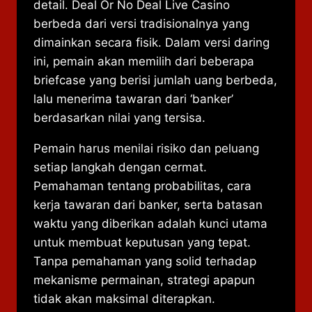
detail. Deal Or No Deal Live Casino
berbeda dari versi tradisionalnya yang
dimainkan secara fisik. Dalam versi daring
ini, pemain akan memilih dari beberapa
briefcase yang berisi jumlah uang berbeda,
lalu menerima tawaran dari ‘banker’
berdasarkan nilai yang tersisa.
Pemain harus menilai risiko dan peluang
setiap langkah dengan cermat.
Pemahaman tentang probabilitas, cara
kerja tawaran dari banker, serta batasan
waktu yang diberikan adalah kunci utama
untuk membuat keputusan yang tepat.
Tanpa pemahaman yang solid terhadap
mekanisme permainan, strategi apapun
tidak akan maksimal diterapkan.