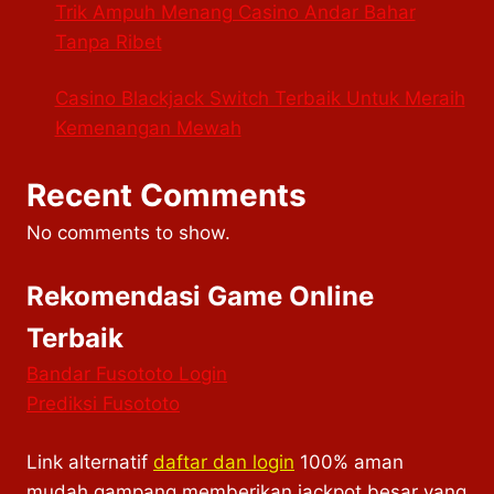
Trik Ampuh Menang Casino Andar Bahar
Tanpa Ribet
Casino Blackjack Switch Terbaik Untuk Meraih
Kemenangan Mewah
Recent Comments
No comments to show.
Rekomendasi Game Online
Terbaik
Bandar Fusototo Login
Prediksi Fusototo
Link alternatif
daftar dan login
100% aman
mudah gampang memberikan jackpot besar yang