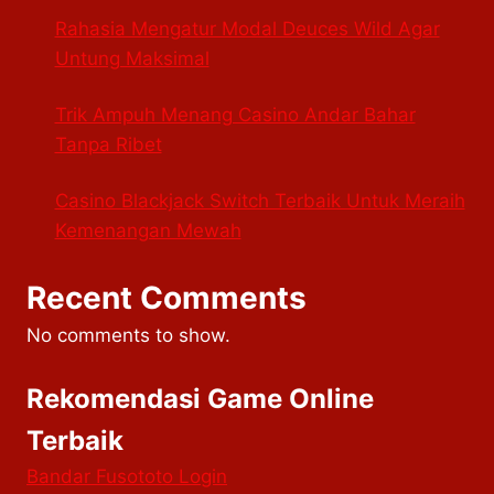
Rahasia Mengatur Modal Deuces Wild Agar
Untung Maksimal
Trik Ampuh Menang Casino Andar Bahar
Tanpa Ribet
Casino Blackjack Switch Terbaik Untuk Meraih
Kemenangan Mewah
Recent Comments
No comments to show.
Rekomendasi Game Online
Terbaik
Bandar Fusototo Login