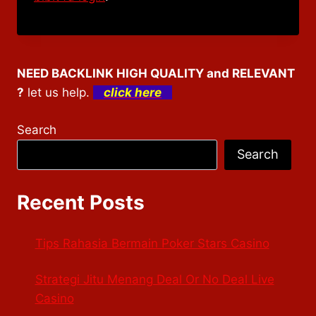
NEED BACKLINK HIGH QUALITY and RELEVANT
?
let us help.
click here
Search
Search
Recent Posts
Tips Rahasia Bermain Poker Stars Casino
Strategi Jitu Menang Deal Or No Deal Live
Casino