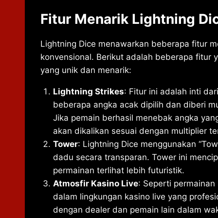
Fitur Menarik Lightning Di
Lightning Dice menawarkan beberapa fitur 
konvensional. Berikut adalah beberapa fitur
yang unik dan menarik:
Lightning Strikes
: Fitur ini adalah inti d
beberapa angka acak dipilih dan diberi m
Jika pemain berhasil menebak angka yang
akan dikalikan sesuai dengan multiplier 
Tower
: Lightning Dice menggunakan “Tow
dadu secara transparan. Tower ini menci
permainan terlihat lebih futuristik.
Atmosfir Kasino Live
: Seperti permainan
dalam lingkungan kasino live yang profesio
dengan dealer dan pemain lain dalam wa