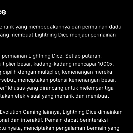
ce
menarik yang membedakannya dari permainan dadu
 yang membuat Lightning Dice menjadi permainan
ari permainan Lightning Dice. Setiap putaran,
ultiplier besar, kadang-kadang mencapai 1000x.
 dipilih dengan multiplier, kemenangan mereka
tersebut, menciptakan potensi kemenangan besar.
er” khusus yang dirancang untuk melempar tiga
ptakan efek visual yang menarik dan membuat
 Evolution Gaming lainnya, Lightning Dice dimainkan
nal dan interaktif. Pemain dapat berinteraksi
ktu nyata, menciptakan pengalaman bermain yang