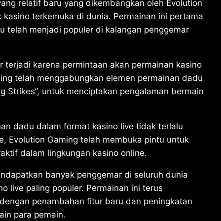
yang relatif baru yang dikembangkan oleh Evolution
 kasino terkemuka di dunia. Permainan ini pertama
itu telah menjadi populer di kalangan penggemar
 terjadi karena permintaan akan permainan kasino
Gaming telah menggabungkan elemen permainan dadu
ning Strikes”, untuk menciptakan pengalaman bermain
n dadu dalam format kasino live tidak terlalu
, Evolution Gaming telah membuka pintu untuk
ktif dalam lingkungan kasino online.
mendapatkan banyak penggemar di seluruh dunia
 live paling populer. Permainan ini terus
dengan penambahan fitur baru dan peningkatan
ain para pemain.