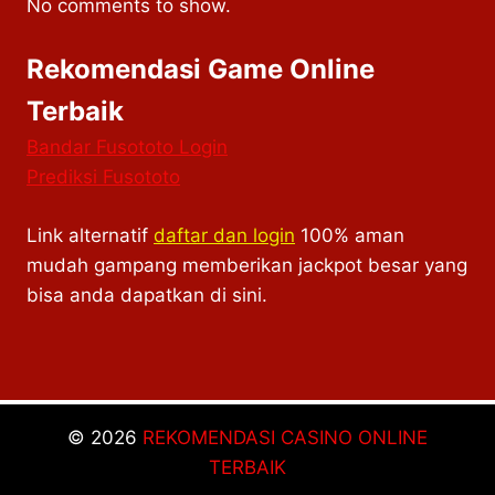
No comments to show.
Rekomendasi Game Online
Terbaik
Bandar Fusototo Login
Prediksi Fusototo
Link alternatif
daftar dan login
100% aman
mudah gampang memberikan jackpot besar yang
bisa anda dapatkan di sini.
© 2026
REKOMENDASI CASINO ONLINE
TERBAIK