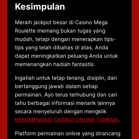
Kesimpulan
Meraih jackpot besar di Casino Mega
Roulette memang bukan tugas yang
mudah, tetapi dengan menerapkan tips-
tips yang telah dibahas di atas, Anda
dapat meningkatkan peluang Anda untuk
memenangkan hadiah fantastis.
Ingatlah untuk tetap tenang, disiplin, dan
bertanggung jawab dalam setiap
permainan. Ayo terus terhubung dan cari
tahu berbagai informasi menarik lainnya
secara menyeluruh dengan mengklik
REKOMENDASI CASINO ONLINE TERBAIK
.
Platform permainan online yang dirancang