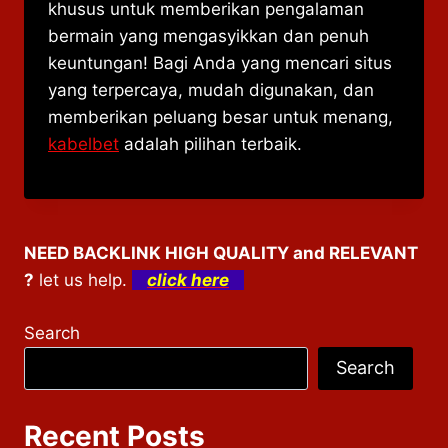
khusus untuk memberikan pengalaman
bermain yang mengasyikkan dan penuh
keuntungan! Bagi Anda yang mencari situs
yang terpercaya, mudah digunakan, dan
memberikan peluang besar untuk menang,
kabelbet
adalah pilihan terbaik.
NEED BACKLINK HIGH QUALITY and RELEVANT
?
let us help.
click here
Search
Search
Recent Posts