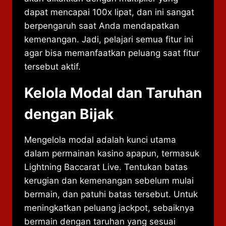
dapat mencapai 100x lipat, dan ini sangat
berpengaruh saat Anda mendapatkan
kemenangan. Jadi, pelajari semua fitur ini
agar bisa memanfaatkan peluang saat fitur
tersebut aktif.
Kelola Modal dan Taruhan
dengan Bijak
Mengelola modal adalah kunci utama
dalam permainan kasino apapun, termasuk
Lightning Baccarat Live. Tentukan batas
kerugian dan kemenangan sebelum mulai
bermain, dan patuhi batas tersebut. Untuk
meningkatkan peluang jackpot, sebaiknya
bermain dengan taruhan yang sesuai