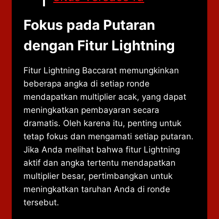
Fokus pada Putaran
dengan Fitur Lightning
Fitur Lightning Baccarat memungkinkan
beberapa angka di setiap ronde
mendapatkan multiplier acak, yang dapat
meningkatkan pembayaran secara
dramatis. Oleh karena itu, penting untuk
tetap fokus dan mengamati setiap putaran.
Jika Anda melihat bahwa fitur Lightning
aktif dan angka tertentu mendapatkan
multiplier besar, pertimbangkan untuk
meningkatkan taruhan Anda di ronde
tersebut.