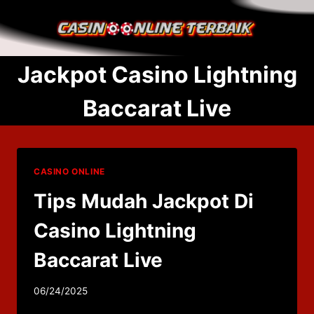
Skip
to
content
Jackpot Casino Lightning
Baccarat Live
CASINO ONLINE
Tips Mudah Jackpot Di
Casino Lightning
Baccarat Live
06/24/2025