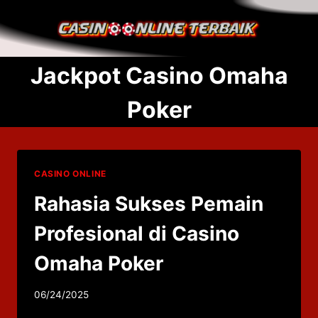
Skip
to
content
Jackpot Casino Omaha
Poker
CASINO ONLINE
Rahasia Sukses Pemain
Profesional di Casino
Omaha Poker
06/24/2025