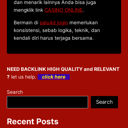
dan menarik lainnya Anda bisa juga
mengklik link
CASINO ONLINE
.
Bermain di
palu4d login
memerlukan
konsistensi, sebab logika, teknik, dan
kendali diri harus terjaga bersama.
NEED BACKLINK HIGH QUALITY and RELEVANT
?
let us help.
click here
Search
Search
Recent Posts