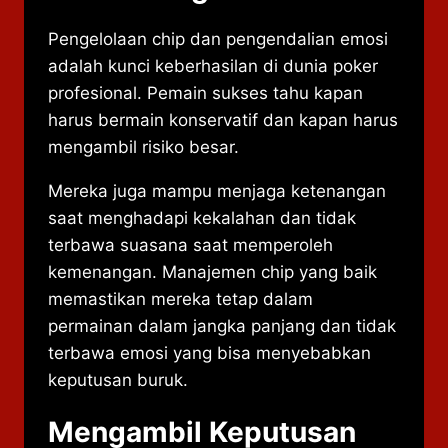
Pengelolaan chip dan pengendalian emosi
adalah kunci keberhasilan di dunia poker
profesional. Pemain sukses tahu kapan
harus bermain konservatif dan kapan harus
mengambil risiko besar.
Mereka juga mampu menjaga ketenangan
saat menghadapi kekalahan dan tidak
terbawa suasana saat memperoleh
kemenangan. Manajemen chip yang baik
memastikan mereka tetap dalam
permainan dalam jangka panjang dan tidak
terbawa emosi yang bisa menyebabkan
keputusan buruk.
Mengambil Keputusan