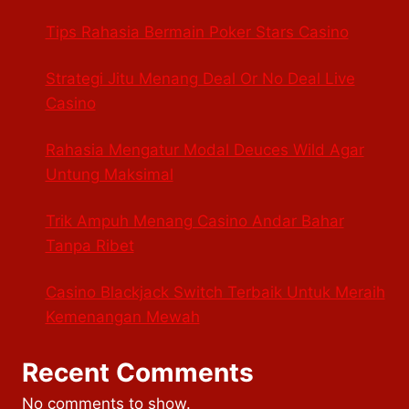
Tips Rahasia Bermain Poker Stars Casino
Strategi Jitu Menang Deal Or No Deal Live
Casino
Rahasia Mengatur Modal Deuces Wild Agar
Untung Maksimal
Trik Ampuh Menang Casino Andar Bahar
Tanpa Ribet
Casino Blackjack Switch Terbaik Untuk Meraih
Kemenangan Mewah
Recent Comments
No comments to show.