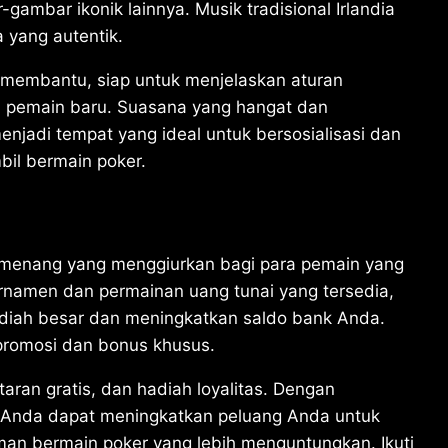
gambar ikonik lainnya. Musik tradisional Irlandia
 yang autentik.
 membantu, siap untuk menjelaskan aturan
 pemain baru. Suasana yang hangat dan
enjadi tempat yang ideal untuk bersosialisasi dan
il bermain poker.
 menang yang menggiurkan bagi para pemain yang
urnamen dan permainan uang tunai yang tersedia,
iah besar dan meningkatkan saldo bank Anda.
promosi dan bonus khusus.
taran gratis, dan hadiah loyalitas. Dengan
Anda dapat meningkatkan peluang Anda untuk
n bermain poker yang lebih menguntungkan. Ikuti