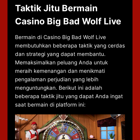
Taktik Jitu Bermain
Casino Big Bad Wolf Live
Bermain di Casino Big Bad Wolf Live
membutuhkan beberapa taktik yang cerdas
dan strategi yang dapat membantu.
Memaksimalkan peluang Anda untuk
meraih kemenangan dan menikmati
pengalaman perjudian yang lebih
menguntungkan. Berikut ini adalah
beberapa taktik jitu yang dapat Anda ingat
saat bermain di platform ini: