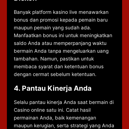
Banyak platform kasino live menawarkan
bonus dan promosi kepada pemain baru
maupun pemain yang sudah ada.
Manfaatkan bonus ini untuk meningkatkan
saldo Anda atau memperpanjang waktu
bermain Anda tanpa mengeluarkan uang
tambahan. Namun, pastikan untuk
membaca syarat dan ketentuan bonus
dengan cermat sebelum ketentuan.
4. Pantau Kinerja Anda
Selalu pantau kinerja Anda saat bermain di
Casino online satu ini. Catat hasil
permainan Anda, baik kemenangan
maupun kerugian, serta strategi yang Anda