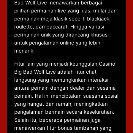
Bad Wolf Live menawarkan berbagai
pilihan permainan live yang luas, mulai dari
permainan meja klasik seperti blackjack,
roulette, dan baccarat. Hingga variasi
permainan unik yang dirancang khusus
untuk pengalaman online yang lebih
menarik.
Fitur lain yang menjadi keunggulan Casino
Big Bad Wolf Live adalah fitur chat
langsung yang memungkinkan interaksi
antara pemain dengan dealer dan sesama
pemain. Hal ini menciptakan suasana sosial
yang hangat dan ramah, meningkatkan
pengalaman bermain secara keseluruhan.
Selain itu, beberapa permainan juga
menawarkan fitur bonus tambahan yang