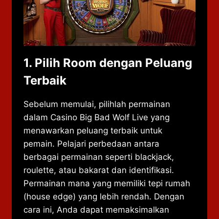
1. Pilih Room dengan Peluang
Terbaik
Sebelum memulai, pilihlah permainan
dalam Casino Big Bad Wolf Live yang
menawarkan peluang terbaik untuk
pemain. Pelajari perbedaan antara
berbagai permainan seperti blackjack,
roulette, atau bakarat dan identifikasi.
Permainan mana yang memiliki tepi rumah
(house edge) yang lebih rendah. Dengan
cara ini, Anda dapat memaksimalkan