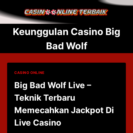
Skip
to
content
Keunggulan Casino Big
Bad Wolf
CASINO ONLINE
Big Bad Wolf Live –
Teknik Terbaru
Memecahkan Jackpot Di
Live Casino