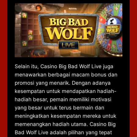
Selain itu, Casino Big Bad Wolf Live juga
menawarkan berbagai macam bonus dan
promosi yang menarik. Dengan adanya
kesempatan untuk mendapatkan hadiah-
hadiah besar, pemain memiliki motivasi
yang besar untuk terus bermain dan
meningkatkan kesempatan mereka untuk
memenangkan hadiah utama. Casino Big
Bad Wolf Live adalah pilihan yang tepat