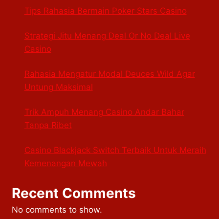
Tips Rahasia Bermain Poker Stars Casino
Strategi Jitu Menang Deal Or No Deal Live
Casino
Rahasia Mengatur Modal Deuces Wild Agar
Untung Maksimal
Trik Ampuh Menang Casino Andar Bahar
Tanpa Ribet
Casino Blackjack Switch Terbaik Untuk Meraih
Kemenangan Mewah
Recent Comments
No comments to show.