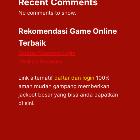
Recent Comments
No comments to show.
Rekomendasi Game Online
Terbaik
Bandar Fusototo Login
Prediksi Fusototo
Link alternatif
daftar dan login
100%
aman mudah gampang memberikan
jackpot besar yang bisa anda dapatkan
di sini.