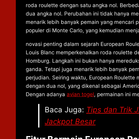
roda roulette dengan satu angka nol. Berbed
dua angka nol. Perubahan ini tidak hanya me
menarik lebih banyak pemain yang mencari pe
populer di Monte Carlo, yang kemudian menjad
novasi penting dalam sejarah European Roulet
Louis Blanc memperkenalkan roda roulette d
Homburg. Langkah ini bukan hanya mereduks
ganda. Tetapi juga menarik lebih banyak pem
perjudian. ​Seiring waktu, European Roulette
dengan dua nol, yang dikenal sebagai Americ
Dengan adanya
avian togel
, permainan ini m
Baca Juga:
Tips dan Trik 
Jackpot Besar