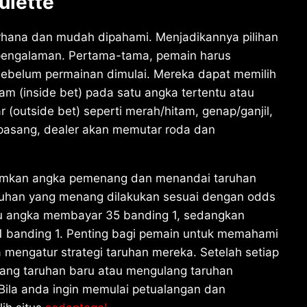
ulette
rhana dan mudah dipahami. Menjadikannya pilihan
engalaman.​ Pertama-tama, pemain harus
sebelum permainan dimulai. Mereka dapat memilih
am (inside bet) pada satu angka tertentu atau
 (outside bet) seperti merah/hitam, genap/ganjil,
ipasang, dealer akan memutar roda dan
mumkan angka pemenang dan menandai taruhan
ruhan yang menang dilakukan sesuai dengan odds
atu angka membayar 35 banding 1, sedangkan
1 banding 1. Penting bagi pemain untuk memahami
a mengatur strategi taruhan mereka. Setelah setiap
ang taruhan baru atau mengulang taruhan
Bila anda ingin memulai petualangan dan