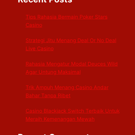
Tips Rahasia Bermain Poker Stars
Casino
Strategi Jitu Menang Deal Or No Deal
Live Casino
Rahasia Mengatur Modal Deuces Wild
Agar Untung Maksimal
Trik Ampuh Menang Casino Andar
Bahar Tanpa Ribet
Casino Blackjack Switch Terbaik Untuk
Meraih Kemenangan Mewah