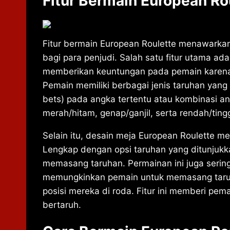
Fitur Bermain European Ro
Fitur bermain European Roulette menawark
bagi para penjudi. ​Salah satu fitur utama ad
memberikan keuntungan pada pemain karena 
Pemain memiliki berbagai jenis taruhan yang 
bets) pada angka tertentu atau kombinasi ang
merah/hitam, genap/ganjil, serta rendah/tingg
Selain itu, desain meja European Roulette men
Lengkap dengan opsi taruhan yang ditunjuk
memasang taruhan. Permainan ini juga sering 
memungkinkan pemain untuk memasang taruh
posisi mereka di roda. Fitur ini memberi pema
bertaruh.