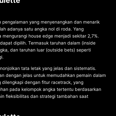
ulette
an pengalaman yang menyenangkan dan menarik
alah adanya satu angka nol di roda. Yang
mengurangi house edge menjadi sekitar 2,7%.​
dapat dipilih. Termasuk taruhan dalam (inside
ka, dan taruhan luar (outside bets) seperti
i.
onjolkan tata letak yang jelas dan sistematis.
kan dengan jelas untuk memudahkan pemain dalam
dilengkapi dengan fitur racetrack, yang
an pada kelompok angka tertentu berdasarkan
in fleksibilitas dan strategi tambahan saat