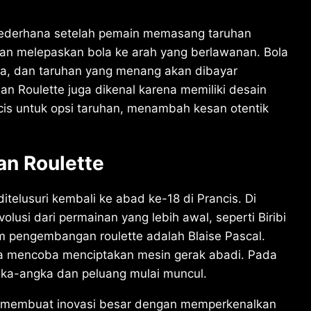
sederhana setelah pemain memasang taruhan
an melepaskan bola ke arah yang berlawanan. Bola
ka, dan taruhan yang menang akan dibayar
n Roulette juga dikenal karena memiliki desain
cis untuk opsi taruhan, menambah kesan otentik
an Roulette
telusuri kembali ke abad ke-18 di Prancis. Di
usi dari permainan yang lebih awal, seperti Biribi
am pengembangan roulette adalah Blaise Pascal.
na mencoba menciptakan mesin gerak abadi. Pada
ka-angka dan peluang mulai muncul.
c membuat inovasi besar dengan memperkenalkan