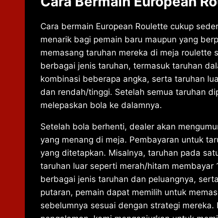
Cara Bermain European Ro
​Cara bermain European Roulette cukup sede
menarik bagi pemain baru maupun yang berp
memasang taruhan mereka di meja roulette 
berbagai jenis taruhan, termasuk taruhan dal
kombinasi beberapa angka, serta taruhan luar
dan rendah/tinggi. Setelah semua taruhan d
melepaskan bola ke dalamnya.
Setelah bola berhenti, dealer akan mengu
yang menang di meja. Pembayaran untuk ta
yang ditetapkan. Misalnya, taruhan pada s
taruhan luar seperti merah/hitam membayar 
berbagai jenis taruhan dan peluangnya, sert
putaran, pemain dapat memilih untuk memas
sebelumnya sesuai dengan strategi mereka. 