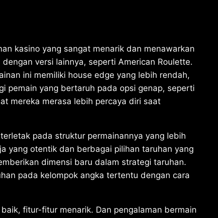
inan kasino yang sangat menarik dan menawarkan
dengan versi lainnya, seperti American Roulette.
inan ini memiliki house edge yang lebih rendah,
agi pemain yang bertaruh pada opsi genap, seperti
t mereka merasa lebih percaya diri saat
 terletak pada struktur permainannya yang lebih
 yang otentik dan berbagai pilihan taruhan yang
memberikan dimensi baru dalam strategi taruhan.
an pada kelompok angka tertentu dengan cara
baik, fitur-fitur menarik. Dan pengalaman bermain