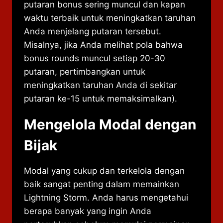
putaran bonus sering muncul dan kapan
waktu terbaik untuk meningkatkan taruhan
Anda menjelang putaran tersebut.
Misalnya, jika Anda melihat pola bahwa
bonus rounds muncul setiap 20-30
putaran, pertimbangkan untuk
meningkatkan taruhan Anda di sekitar
putaran ke-15 untuk memaksimalkan).
Mengelola Modal dengan
Bijak
Modal yang cukup dan terkelola dengan
baik sangat penting dalam memainkan
Lightning Storm. Anda harus mengetahui
berapa banyak yang ingin Anda