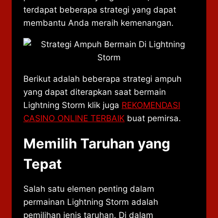
terdapat beberapa strategi yang dapat
membantu Anda meraih kemenangan.
Berikut adalah beberapa strategi ampuh
yang dapat diterapkan saat bermain
Lightning Storm klik juga
REKOMENDASI
CASINO ONLINE TERBAIK
buat pemirsa.
Memilih Taruhan yang
Tepat
Salah satu elemen penting dalam
permainan Lightning Storm adalah
pemilihan jenis taruhan. Di dalam