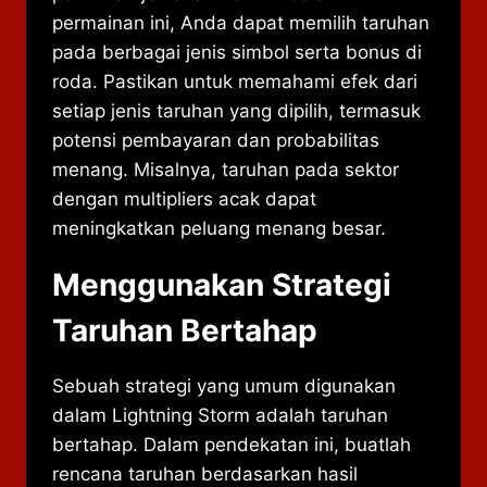
permainan ini, Anda dapat memilih taruhan
pada berbagai jenis simbol serta bonus di
roda. Pastikan untuk memahami efek dari
setiap jenis taruhan yang dipilih, termasuk
potensi pembayaran dan probabilitas
menang. Misalnya, taruhan pada sektor
dengan multipliers acak dapat
meningkatkan peluang menang besar.
Menggunakan Strategi
Taruhan Bertahap
Sebuah strategi yang umum digunakan
dalam Lightning Storm adalah taruhan
bertahap. Dalam pendekatan ini, buatlah
rencana taruhan berdasarkan hasil