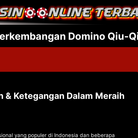
erkembangan Domino Qiu-Q
n & Ketegangan Dalam Meraih
sional yang populer di Indonesia dan beberapa