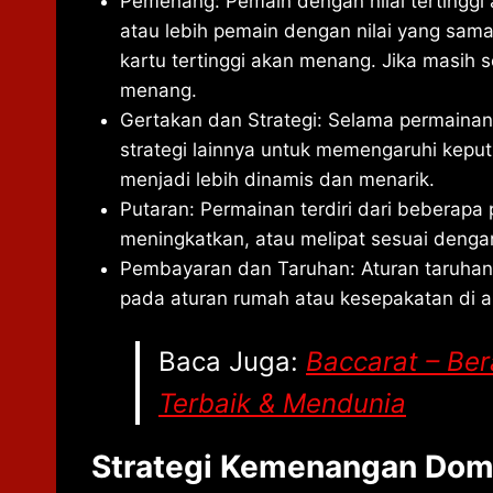
Pemenang: Pemain dengan nilai tertingg
atau lebih pemain dengan nilai yang sama
kartu tertinggi akan menang. Jika masih s
menang.
Gertakan dan Strategi: Selama permaina
strategi lainnya untuk memengaruhi keput
menjadi lebih dinamis dan menarik.
Putaran: Permainan terdiri dari beberapa
meningkatkan, atau melipat sesuai dengan
Pembayaran dan Taruhan: Aturan taruhan
pada aturan rumah atau kesepakatan di a
Baca Juga:
Baccarat – Ber
Terbaik & Mendunia
Strategi Kemenangan Dom