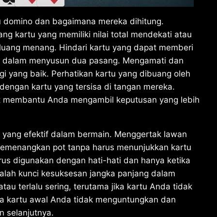
u domino dan bagaimana mereka dihitung.
 kartu yang memiliki nilai total mendekati atau
luang menang. Hindari kartu yang dapat memberi
ektif dalam menyusun dua pasang. Mengamati dan
gi yang baik. Perhatikan kartu yang dibuang oleh
dengan kartu yang tersisa di tangan mereka.
at membantu Anda mengambil keputusan yang lebih
 yang efektif dalam bermain. Menggertak lawan
emenangkan pot tanpa harus menunjukkan kartu
us digunakan dengan hati-hati dan hanya ketika
lah kunci kesuksesan jangka panjang dalam
atau terlalu sering, terutama jika kartu Anda tidak
ka kartu awal Anda tidak menguntungkan dan
n selanjutnya.