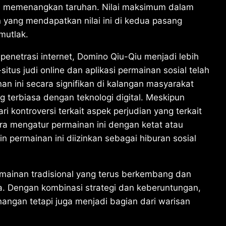
kan memenangkan taruhan. Nilai maksimum dalam
n yang mendapatkan nilai ini di kedua pasang
mutlak.
enetrasi internet, Domino Qiu-Qiu menjadi lebih
situs judi online dan aplikasi permainan sosial telah
n ini secara signifikan di kalangan masyarakat
g terbiasa dengan teknologi digital. Meskipun
ri kontroversi terkait aspek perjudian yang terkait
a mengatur permainan ini dengan ketat atau
 permainan ini diizinkan sebagai hiburan sosial
rmainan tradisional yang terus berkembang dan
a. Dengan kombinasi strategi dan keberuntungan,
angan tetapi juga menjadi bagian dari warisan