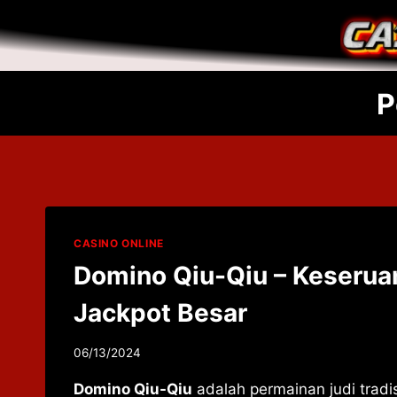
Skip
to
content
P
CASINO ONLINE
Domino Qiu-Qiu – Keserua
Jackpot Besar
06/13/2024
Domino Qiu-Qiu
adalah permainan judi tradi