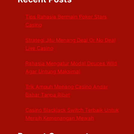
Tips Rahasia Bermain Poker Stars
Casino
Strategi Jitu Menang Deal Or No Deal
Live Casino
Rahasia Mengatur Modal Deuces Wild
Agar Untung Maksimal
Trik Ampuh Menang Casino Andar
Bahar Tanpa Ribet
Casino Blackjack Switch Terbaik Untuk
Meraih Kemenangan Mewah