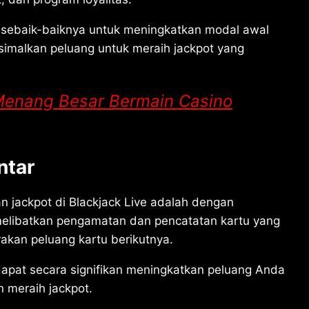
sebaik-baiknya untuk meningkatkan modal awal
imalkan peluang untuk meraih jackpot yang
Menang Besar Bermain Casino
ntar
 jackpot di Blackjack Live adalah dengan
i melibatkan pengamatan dan pencatatan kartu yang
akan peluang kartu berikutnya.
dapat secara signifikan meningkatkan peluang Anda
 meraih jackpot.