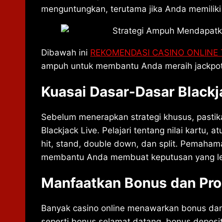
menguntungkan, terutama jika Anda memiliki 
Dibawah ini
REKOMENDASI CASINO ONLINE 
ampuh untuk membantu Anda meraih jackpot d
Kuasai Dasar-Dasar Blackj
Sebelum menerapkan strategi khusus, past
Blackjack Live. Pelajari tentang nilai kartu, 
hit, stand, double down, dan split. Pemaha
membantu Anda membuat keputusan yang leb
Manfaatkan Bonus dan Pr
Banyak casino online menawarkan bonus dan 
seperti bonus selamat datang, bonus deposit