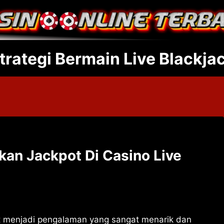
trategi Bermain Live Blackja
an Jackpot Di Casino Live
pat menjadi pengalaman yang sangat menarik dan