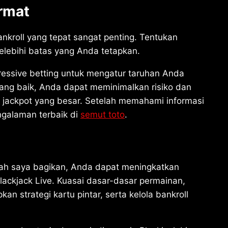
rmat
nkroll yang tepat sangat penting. Tentukan
elebihi batas yang Anda tetapkan.
gressive betting untuk mengatur taruhan Anda
yang baik, Anda dapat meminimalkan risiko dan
jackpot yang besar. Setelah memahami informasi
ngalaman terbaik di
semut toto
.
ah saya bagikan, Anda dapat meningkatkan
lackjack Live. Kuasai dasar-dasar permainan,
n strategi kartu pintar, serta kelola bankroll