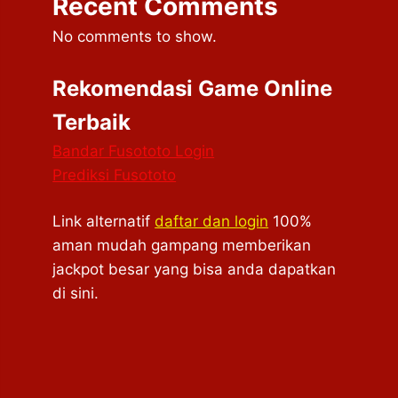
Recent Comments
No comments to show.
Rekomendasi Game Online
Terbaik
Bandar Fusototo Login
Prediksi Fusototo
Link alternatif
daftar dan login
100%
aman mudah gampang memberikan
jackpot besar yang bisa anda dapatkan
di sini.