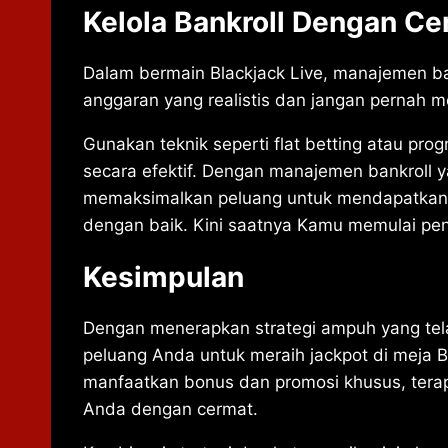
Kelola Bankroll Dengan Ce
Dalam bermain Blackjack Live, manajemen ba
anggaran yang realistis dan jangan pernah m
Gunakan teknik seperti flat betting atau pro
secara efektif. Dengan manajemen bankroll 
memaksimalkan peluang untuk mendapatkan 
dengan baik. Kini saatnya Kamu memulai pe
Kesimpulan
Dengan menerapkan strategi ampuh yang tel
peluang Anda untuk meraih jackpot di meja B
manfaatkan bonus dan promosi khusus, terapka
Anda dengan cermat.