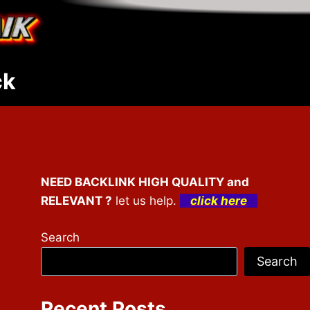
ck
NEED BACKLINK HIGH QUALITY and
RELEVANT ?
let us help.
click here
Search
Search
Recent Posts