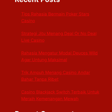
Tips Rahasia Bermain Poker Stars
Casino
Strategi Jitu Menang Deal Or No Deal
Live Casino
Rahasia Mengatur Modal Deuces Wild
Agar Untung Maksimal
Trik Ampuh Menang Casino Andar
Bahar Tanpa Ribet
Casino Blackjack Switch Terbaik Untuk
Meraih Kemenangan Mewah