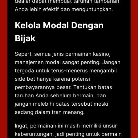
dealer dapat membuat taruhan tambahan
Anda lebih efektif dan menguntungkan.
Kelola Modal Dengan
Bijak
Seperti semua jenis permainan kasino,
manajemen modal sangat penting. Jangan
tergoda untuk terus-menerus mengambil
side bet hanya karena potensi
pembayarannya besar. Tentukan batas
taruhan Anda sebelum bermain, dan
jangan melebihi batas tersebut meski
sedang dalam tren menang.
Ingat, permainan ini masih memiliki unsur
keberuntungan, jadi penting untuk bermain