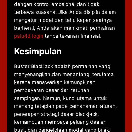
dengan kontrol emosional dan tidak
terbawa suasana. Jika Anda disiplin dalam
mengatur modal dan tahu kapan saatnya
berhenti, Anda akan menikmati permainan
palu4d login
tanpa tekanan finansial.
Kesimpulan
Buster Blackjack adalah permainan yang
menyenangkan dan menantang, terutama
karena menawarkan kemungkinan
pembayaran besar dari taruhan
sampingan. Namun, kunci utama untuk
menang tetaplah pada pemahaman aturan,
penerapan strategi dasar blackjack,
kemampuan membaca peluang dealer
bust, dan pengelolaan modal yang bijak.