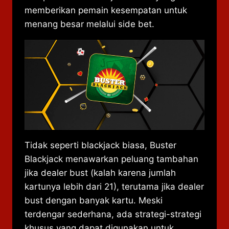
memberikan pemain kesempatan untuk
menang besar melalui side bet.
Tidak seperti blackjack biasa, Buster
Blackjack menawarkan peluang tambahan
jika dealer bust (kalah karena jumlah
kartunya lebih dari 21), terutama jika dealer
bust dengan banyak kartu. Meski
terdengar sederhana, ada strategi-strategi
khusus yang dapat digunakan untuk