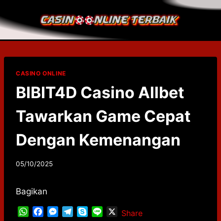
Skip
to
content
CASINO ONLINE
BIBIT4D Casino Allbet
Tawarkan Game Cepat
Dengan Kemenangan
By
05/10/2025
admin230270
Bagikan
W
F
M
T
S
L
X
Share