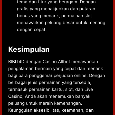
tema dan fitur yang beragam. Dengan
grafis yang menakjubkan dan putaran
bonus yang menarik, permainan slot
menawarkan peluang besar untuk menang
dengan cepat.
Kesimpulan
BIBIT4D dengan Casino Allbet menawarkan
pengalaman bermain yang cepat dan menarik
bagi para penggemar perjudian online. Dengan
berbagai jenis permainan yang tersedia,
termasuk permainan kartu, slot, dan Live
Casino, Anda akan menemukan banyak
peluang untuk meraih kemenangan.
Keunggulan aksesibilitas, keamanan, dan