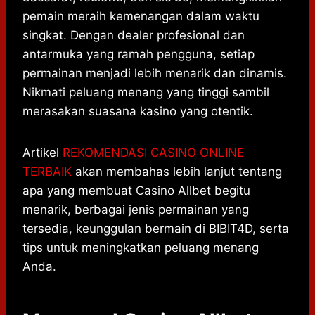
pemain meraih kemenangan dalam waktu
singkat. Dengan dealer profesional dan
antarmuka yang ramah pengguna, setiap
permainan menjadi lebih menarik dan dinamis.
Nikmati peluang menang yang tinggi sambil
merasakan suasana kasino yang otentik.
Artikel
REKOMENDASI CASINO ONLINE
TERBAIK
akan membahas lebih lanjut tentang
apa yang membuat Casino Allbet begitu
menarik, berbagai jenis permainan yang
tersedia, keunggulan bermain di BIBIT4D, serta
tips untuk meningkatkan peluang menang
Anda.