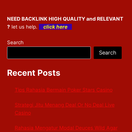
NEED BACKLINK HIGH QUALITY and RELEVANT
?
let us help.
click here
Search
Search
Recent Posts
Tips Rahasia Bermain Poker Stars Casino
Strategi Jitu Menang Deal Or No Deal Live
Casino
Rahasia Mengatur Modal Deuces Wild Agar