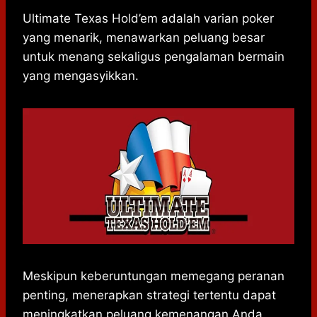
h
a
e
e
k
i
a
c
s
l
y
n
Ultimate Texas Hold’em adalah varian poker
t
e
s
e
p
e
yang menarik, menawarkan peluang besar
s
b
e
g
e
untuk menang sekaligus pengalaman bermain
A
o
n
r
yang mengasyikkan.
p
o
g
a
p
k
e
m
r
Meskipun keberuntungan memegang peranan
penting, menerapkan strategi tertentu dapat
meningkatkan peluang kemenangan Anda