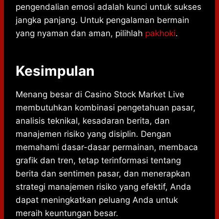
pengendalian emosi adalah kunci untuk sukses
jangka panjang. Untuk pengalaman bermain
yang nyaman dan aman, pilihlah
pakhoki
.
Kesimpulan
Menang besar di Casino Stock Market Live
membutuhkan kombinasi pengetahuan pasar,
analisis teknikal, kesadaran berita, dan
manajemen risiko yang disiplin. Dengan
memahami dasar-dasar permainan, membaca
grafik dan tren, tetap terinformasi tentang
berita dan sentimen pasar, dan menerapkan
strategi manajemen risiko yang efektif, Anda
dapat meningkatkan peluang Anda untuk
meraih keuntungan besar.