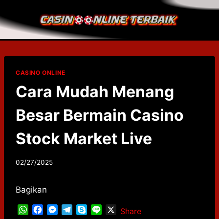
Skip
to
content
CASINO ONLINE
Cara Mudah Menang
Besar Bermain Casino
Stock Market Live
By
02/27/2025
admin230270
Bagikan
W
F
M
T
S
L
X
Share