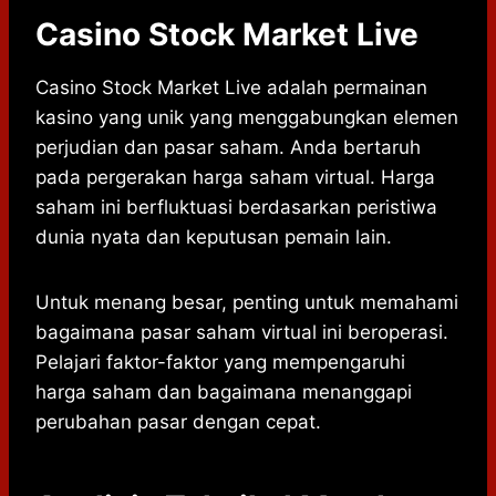
Casino Stock Market Live
Casino Stock Market Live adalah permainan
kasino yang unik yang menggabungkan elemen
perjudian dan pasar saham. Anda bertaruh
pada pergerakan harga saham virtual. Harga
saham ini berfluktuasi berdasarkan peristiwa
dunia nyata dan keputusan pemain lain.
Untuk menang besar, penting untuk memahami
bagaimana pasar saham virtual ini beroperasi.
Pelajari faktor-faktor yang mempengaruhi
harga saham dan bagaimana menanggapi
perubahan pasar dengan cepat.