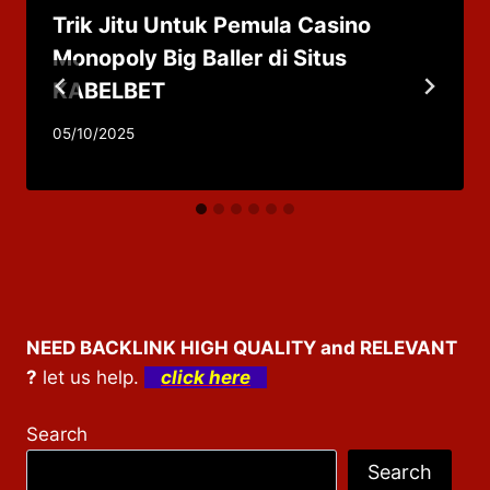
Trik Jitu Untuk Pemula Casino
Monopoly Big Baller di Situs
KABELBET
05/10/2025
NEED BACKLINK HIGH QUALITY and RELEVANT
?
let us help.
click here
Search
Search