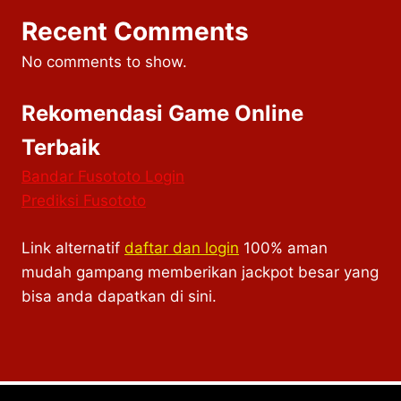
Recent Comments
No comments to show.
Rekomendasi Game Online
Terbaik
Bandar Fusototo Login
Prediksi Fusototo
Link alternatif
daftar dan login
100% aman
mudah gampang memberikan jackpot besar yang
bisa anda dapatkan di sini.