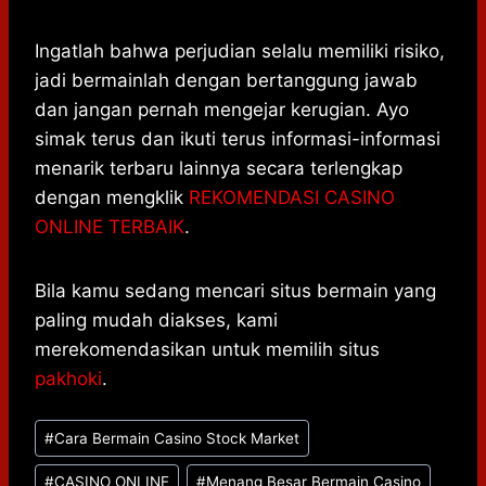
Ingatlah bahwa perjudian selalu memiliki risiko,
jadi bermainlah dengan bertanggung jawab
dan jangan pernah mengejar kerugian. Ayo
simak terus dan ikuti terus informasi-informasi
menarik terbaru lainnya secara terlengkap
dengan mengklik
REKOMENDASI CASINO
ONLINE TERBAIK
.
Bila kamu sedang mencari situs bermain yang
paling mudah diakses, kami
merekomendasikan untuk memilih situs
pakhoki
.
Post
#
Cara Bermain Casino Stock Market
Tags:
#
CASINO ONLINE
#
Menang Besar Bermain Casino