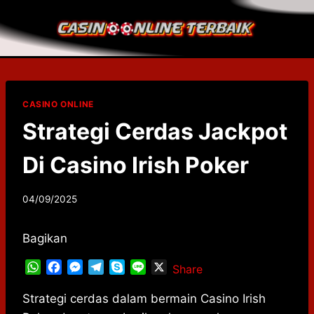
Skip
to
content
CASINO ONLINE
Strategi Cerdas Jackpot
Di Casino Irish Poker
By
04/09/2025
admin230270
Bagikan
W
F
M
T
S
L
X
Share
h
a
e
e
k
i
a
c
s
l
y
n
Strategi cerdas dalam bermain Casino Irish
t
e
s
e
p
e