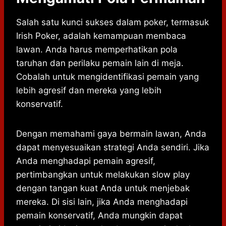
Salah satu kunci sukses dalam poker, termasuk
Irish Poker, adalah kemampuan membaca
lawan. Anda harus memperhatikan pola
taruhan dan perilaku pemain lain di meja.
Cobalah untuk mengidentifikasi pemain yang
lebih agresif dan mereka yang lebih
konservatif.
Dengan memahami gaya bermain lawan, Anda
dapat menyesuaikan strategi Anda sendiri. Jika
Anda menghadapi pemain agresif,
pertimbangkan untuk melakukan slow play
dengan tangan kuat Anda untuk menjebak
mereka. Di sisi lain, jika Anda menghadapi
pemain konservatif, Anda mungkin dapat