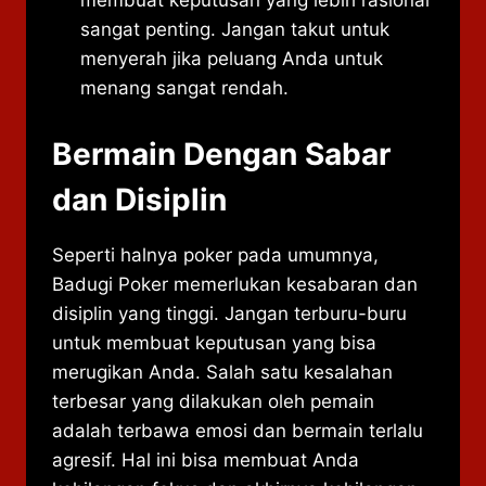
membuat keputusan yang lebih rasional
sangat penting. Jangan takut untuk
menyerah jika peluang Anda untuk
menang sangat rendah.
Bermain Dengan Sabar
dan Disiplin
Seperti halnya poker pada umumnya,
Badugi Poker memerlukan kesabaran dan
disiplin yang tinggi. Jangan terburu-buru
untuk membuat keputusan yang bisa
merugikan Anda. Salah satu kesalahan
terbesar yang dilakukan oleh pemain
adalah terbawa emosi dan bermain terlalu
agresif. Hal ini bisa membuat Anda