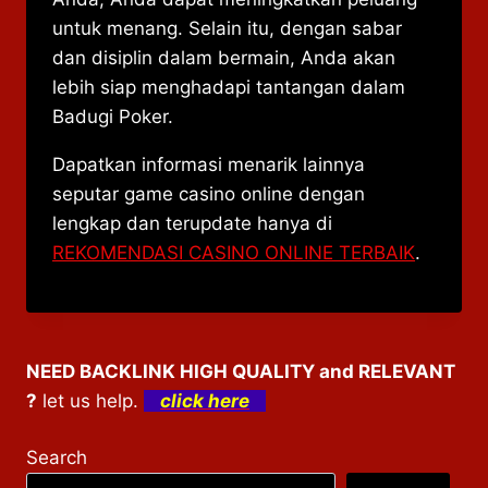
untuk menang. Selain itu, dengan sabar
dan disiplin dalam bermain, Anda akan
lebih siap menghadapi tantangan dalam
Badugi Poker.
Dapatkan informasi menarik lainnya
seputar game casino online dengan
lengkap dan terupdate hanya di
REKOMENDASI CASINO ONLINE TERBAIK
.
NEED BACKLINK HIGH QUALITY and RELEVANT
?
let us help.
click here
Search