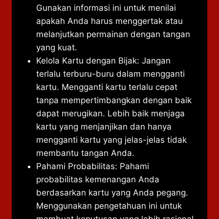
Gunakan informasi ini untuk menilai
apakah Anda harus menggertak atau
melanjutkan permainan dengan tangan
yang kuat.
Kelola Kartu dengan Bijak: Jangan
terlalu terburu-buru dalam mengganti
kartu. Mengganti kartu terlalu cepat
tanpa mempertimbangkan dengan baik
dapat merugikan. Lebih baik menjaga
kartu yang menjanjikan dan hanya
mengganti kartu yang jelas-jelas tidak
membantu tangan Anda.
Pahami Probabilitas: Pahami
probabilitas kemenangan Anda
berdasarkan kartu yang Anda pegang.
Menggunakan pengetahuan ini untuk