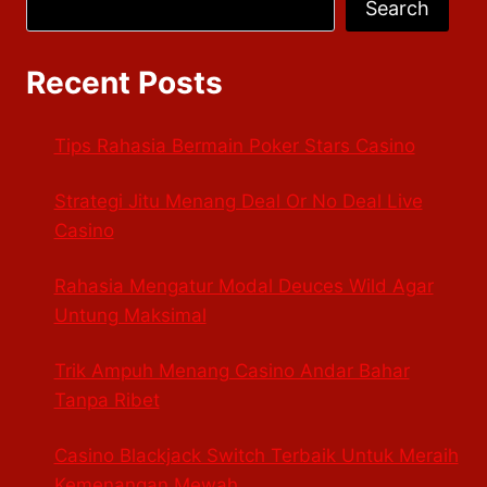
Search
Recent Posts
Tips Rahasia Bermain Poker Stars Casino
Strategi Jitu Menang Deal Or No Deal Live
Casino
Rahasia Mengatur Modal Deuces Wild Agar
Untung Maksimal
Trik Ampuh Menang Casino Andar Bahar
Tanpa Ribet
Casino Blackjack Switch Terbaik Untuk Meraih
Kemenangan Mewah