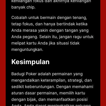
kehilangan fokus dan akhirnya kehilangan
banyak chip.
Cobalah untuk bermain dengan tenang,
tetap fokus, dan hanya bertindak ketika
Anda merasa yakin dengan tangan yang
Anda pegang. Selain itu, jangan ragu untuk
melipat kartu Anda jika situasi tidak
menguntungkan.
Kesimpulan
Badugi Poker adalah permainan yang
mengandalkan keterampilan, strategi, dan
sedikit keberuntungan. Dengan memahami
aturan dasar permainan, memilih kartu
dengan bijak, dan memanfaatkan posisi
Anda, Anda dapat meningkatkan peluang