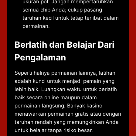
ukuran pot. Jangan mempertaruhkan
semua chip Anda; cukup pasang
taruhan kecil untuk tetap terlibat dalam
permainan.
Berlatih dan Belajar Dari
Pengalaman
Seperti halnya permainan lainnya, latihan
adalah kunci untuk menjadi pemain yang
lebih baik. Luangkan waktu untuk berlatih
baik secara online maupun dalam
permainan langsung. Banyak kasino
menawarkan permainan gratis atau dengan
taruhan rendah yang memungkinkan Anda
untuk belajar tanpa risiko besar.