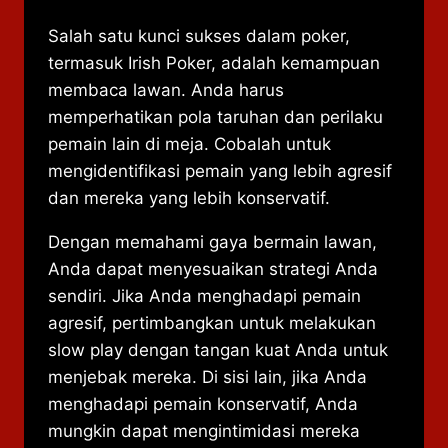
Salah satu kunci sukses dalam poker,
termasuk Irish Poker, adalah kemampuan
membaca lawan. Anda harus
memperhatikan pola taruhan dan perilaku
pemain lain di meja. Cobalah untuk
mengidentifikasi pemain yang lebih agresif
dan mereka yang lebih konservatif.
Dengan memahami gaya bermain lawan,
Anda dapat menyesuaikan strategi Anda
sendiri. Jika Anda menghadapi pemain
agresif, pertimbangkan untuk melakukan
slow play dengan tangan kuat Anda untuk
menjebak mereka. Di sisi lain, jika Anda
menghadapi pemain konservatif, Anda
mungkin dapat mengintimidasi mereka