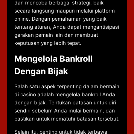
dan mencoba berbagai strategi, baik
secara langsung maupun melalui platform
online. Dengan pemahaman yang baik
tentang aturan, Anda dapat mengantisipasi
gerakan pemain lain dan membuat
keputusan yang lebih tepat.
Mengelola Bankroll
Dengan Bijak
Salah satu aspek terpenting dalam bermain
di casino adalah mengelola bankroll Anda
dengan bijak. Tentukan batasan untuk diri
sendiri sebelum Anda mulai bermain, dan
pastikan untuk mematuhi batasan tersebut.
Selain itu, penting untuk tidak terbawa