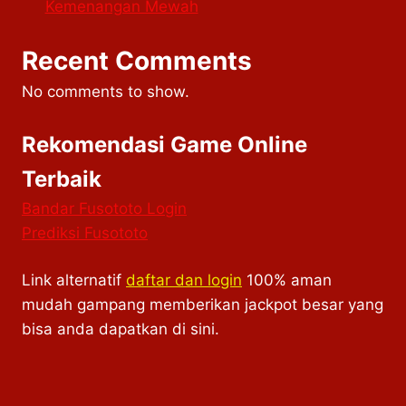
Kemenangan Mewah
Recent Comments
No comments to show.
Rekomendasi Game Online
Terbaik
Bandar Fusototo Login
Prediksi Fusototo
Link alternatif
daftar dan login
100% aman
mudah gampang memberikan jackpot besar yang
bisa anda dapatkan di sini.