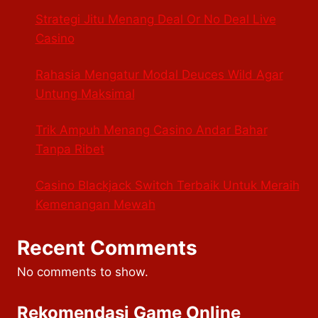
Strategi Jitu Menang Deal Or No Deal Live
Casino
Rahasia Mengatur Modal Deuces Wild Agar
Untung Maksimal
Trik Ampuh Menang Casino Andar Bahar
Tanpa Ribet
Casino Blackjack Switch Terbaik Untuk Meraih
Kemenangan Mewah
Recent Comments
No comments to show.
Rekomendasi Game Online