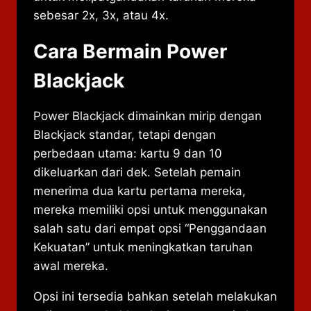
sebesar 2x, 3x, atau 4x.
Cara Bermain Power
Blackjack
Power Blackjack dimainkan mirip dengan
Blackjack standar, tetapi dengan
perbedaan utama: kartu 9 dan 10
dikeluarkan dari dek. Setelah pemain
menerima dua kartu pertama mereka,
mereka memiliki opsi untuk menggunakan
salah satu dari empat opsi “Penggandaan
Kekuatan” untuk meningkatkan taruhan
awal mereka.
Opsi ini tersedia bahkan setelah melakukan