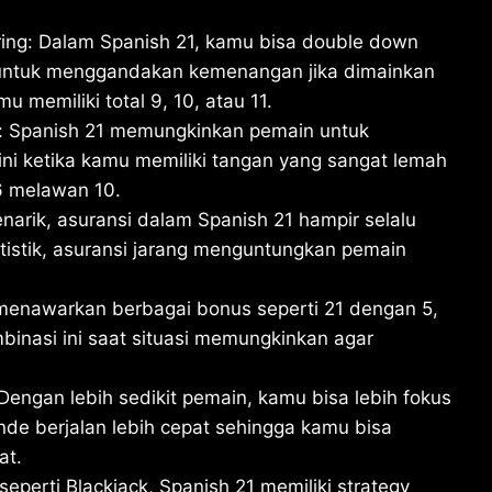
ing: Dalam Spanish 21, kamu bisa double down
ci untuk menggandakan kemenangan jika dimainkan
 memiliki total 9, 10, atau 11.
k: Spanish 21 memungkinkan pemain untuk
ini ketika kamu memiliki tangan yang sangat lemah
6 melawan 10.
narik, asuransi dalam Spanish 21 hampir selalu
tistik, asuransi jarang menguntungkan pemain
enawarkan berbagai bonus seperti 21 dengan 5,
binasi ini saat situasi memungkinkan agar
engan lebih sedikit pemain, kamu bisa lebih fokus
onde berjalan lebih cepat sehingga kamu bisa
at.
seperti Blackjack, Spanish 21 memiliki strategy