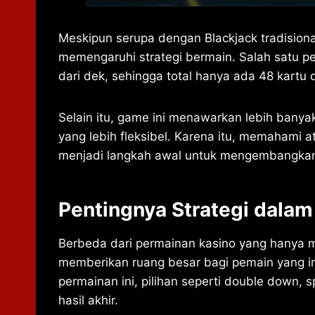
Meskipun serupa dengan Blackjack tradisiona
memengaruhi strategi bermain. Salah satu 
dari dek, sehingga total hanya ada 48 kartu 
Selain itu, game ini menawarkan lebih bany
yang lebih fleksibel. Karena itu, memahami at
menjadi langkah awal untuk mengembangkan 
Pentingnya Strategi dalam
Berbeda dari permainan kasino yang hanya
memberikan ruang besar bagi pemain yang i
permainan ini, pilihan seperti double down, 
hasil akhir.