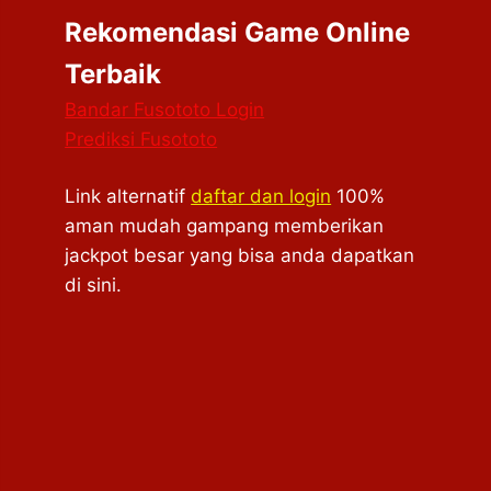
Rekomendasi Game Online
Terbaik
Bandar Fusototo Login
Prediksi Fusototo
Link alternatif
daftar dan login
100%
aman mudah gampang memberikan
jackpot besar yang bisa anda dapatkan
di sini.