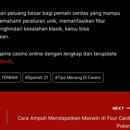
kan peluang besar bagi pemain cerdas yang mampu
emahami peraturan unik, memanfaatkan fitur
nghindari kesalahan klasik, kamu bisa
kan.
 game casino online dengan lengkap dan terupdate
RBAIK
.
 TERBAIK
#
Spanish 21
#
Tips Menang Di Casino
NEXT
Cara Ampuh Mendapatkan Maxwin di Four Card
Poker