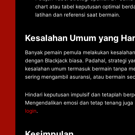
chart atau tabel keputusan optimal berda
latihan dan referensi saat bermain.
Kesalahan Umum yang Haru
Banyak pemain pemula melakukan kesalahan
dengan Blackjack biasa. Padahal, strategi y
kesalahan umum termasuk bermain tanpa mem
sering mengambil asuransi, atau bermain sec
Hindari keputusan impulsif dan tetaplah berpe
Mengendalikan emosi dan tetap tenang juga
login
.
Kesimpulan