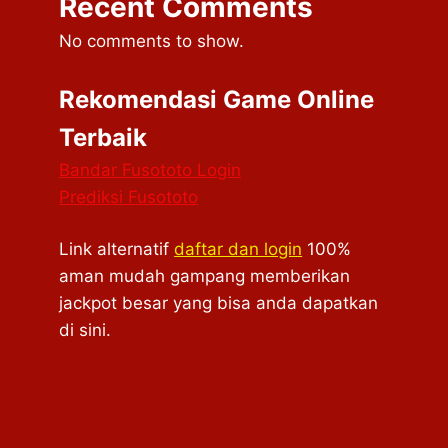
Recent Comments
No comments to show.
Rekomendasi Game Online
Terbaik
Bandar Fusototo Login
Prediksi Fusototo
Link alternatif
daftar dan login
100%
aman mudah gampang memberikan
jackpot besar yang bisa anda dapatkan
di sini.