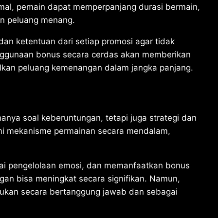
mal, pemain dapat memperpanjang durasi bermain,
an peluang menang.
an ketentuan dari setiap promosi agar tidak
Penggunaan bonus secara cerdas akan memberikan
kan peluang kemenangan dalam jangka panjang.
anya soal keberuntungan, tetapi juga strategi dan
i mekanisme permainan secara mendalam,
sai pengelolaan emosi, dan memanfaatkan bonus
gan bisa meningkat secara signifikan. Namun,
akukan secara bertanggung jawab dan sebagai