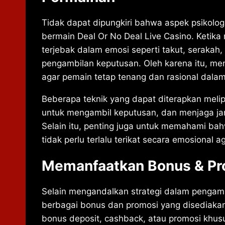
Tidak dapat dipungkiri bahwa aspek psikolo
bermain Deal Or No Deal Live Casino. Ketika 
terjebak dalam emosi seperti takut, serakah,
pengambilan keputusan. Oleh karena itu, me
agar pemain tetap tenang dan rasional dalam
Beberapa teknik yang dapat diterapkan meli
untuk mengambil keputusan, dan menjaga jar
Selain itu, penting juga untuk memahami ba
tidak perlu terlalu terikat secara emosional a
Memanfaatkan Bonus & Pr
Selain mengandalkan strategi dalam pengam
berbagai bonus dan promosi yang disediakan
bonus deposit, cashback, atau promosi khus