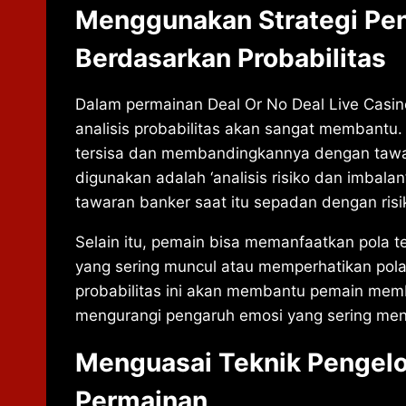
Menggunakan Strategi Pe
Berdasarkan Probabilitas
Dalam permainan Deal Or No Deal Live Casi
analisis probabilitas akan sangat membantu. 
tersisa dan membandingkannya dengan tawara
digunakan adalah ‘analisis risiko dan imba
tawaran banker saat itu sepadan dengan risi
Selain itu, pemain bisa memanfaatkan pola t
yang sering muncul atau memperhatikan pola
probabilitas ini akan membantu pemain memb
mengurangi pengaruh emosi yang sering me
Menguasai Teknik Pengelo
Permainan