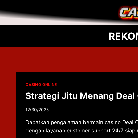
Skip
to
content
REKO
CASINO ONLINE
Strategi Jitu Menang Deal 
12/30/2025
Dapatkan pengalaman bermain casino Deal 
dengan layanan customer support 24/7 sia