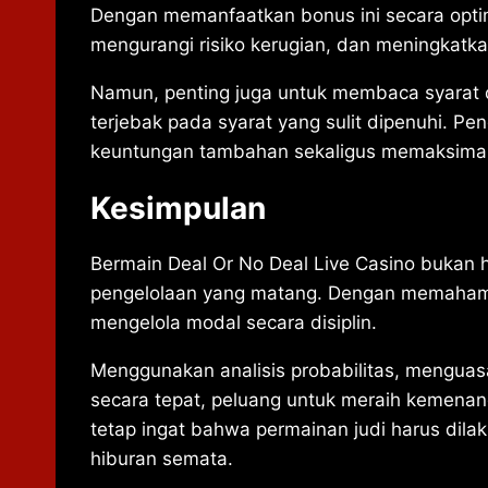
Dengan memanfaatkan bonus ini secara opti
mengurangi risiko kerugian, dan meningkatk
Namun, penting juga untuk membaca syarat d
terjebak pada syarat yang sulit dipenuhi. 
keuntungan tambahan sekaligus memaksimal
Kesimpulan
Bermain Deal Or No Deal Live Casino bukan h
pengelolaan yang matang. Dengan memaham
mengelola modal secara disiplin.
Menggunakan analisis probabilitas, mengua
secara tepat, peluang untuk meraih kemenan
tetap ingat bahwa permainan judi harus dil
hiburan semata.